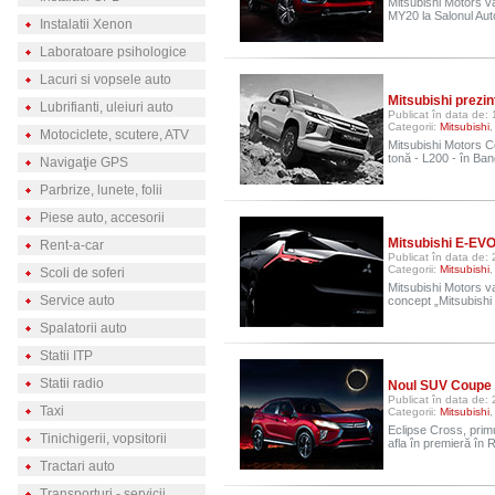
Mitsubishi Motors v
MY20 la Salonul Aut
Instalatii Xenon
Laboratoare psihologice
Lacuri si vopsele auto
Mitsubishi prezin
Lubrifianti, uleiuri auto
Publicat în data de:
Categorii:
Mitsubishi
Motociclete, scutere, ATV
Mitsubishi Motors C
tonă - L200 - în Ba
Navigaţie GPS
Parbrize, lunete, folii
Piese auto, accesorii
Mitsubishi E-EV
Rent-a-car
Publicat în data de:
Categorii:
Mitsubishi
,
Scoli de soferi
Mitsubishi Motors va
Service auto
concept „Mitsubis
Spalatorii auto
Statii ITP
Statii radio
Noul SUV Coupe M
Publicat în data de:
Taxi
Categorii:
Mitsubishi
Eclipse Cross, prim
Tinichigerii, vopsitorii
afla în premieră în
Tractari auto
Transporturi - servicii