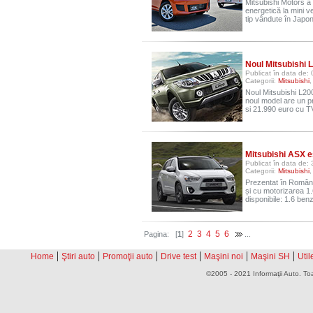
Mitsubishi Motors a 
energetică la mini 
tip vândute în Japo
Noul Mitsubishi 
Publicat în data de:
Categorii:
Mitsubishi
Noul Mitsubishi L200
noul model are un p
si 21.990 euro cu T
Mitsubishi ASX e
Publicat în data de: 
Categorii:
Mitsubishi
Prezentat în Români
și cu motorizarea 1
disponibile: 1.6 benz
2
3
4
5
6
Pagina: [
1
]
...
|
|
|
|
|
|
Home
Ştiri auto
Promoţii auto
Drive test
Maşini noi
Maşini SH
Util
©2005 - 2021 Informaţii Auto. Toa