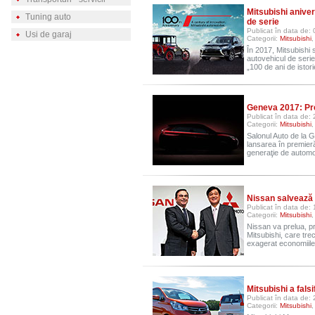
Mitsubishi anive
Tuning auto
de serie
Publicat în data de: 
Usi de garaj
Categorii:
Mitsubishi
În 2017, Mitsubishi 
autovehicul de serie
„100 de ani de istor
Geneva 2017: P
Publicat în data de:
Categorii:
Mitsubishi
,
Salonul Auto de la 
lansarea în premier
generaţie de automo
Nissan salvează 
Publicat în data de:
Categorii:
Mitsubishi
Nissan va prelua, pr
Mitsubishi, care tre
exagerat economiile
Mitsubishi a fals
Publicat în data de: 
Categorii:
Mitsubishi