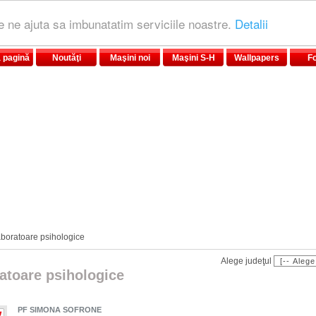
le ne ajuta sa imbunatatim serviciile noastre.
Detalii
 pagină
Noutăţi
Maşini noi
Maşini S-H
Wallpapers
F
boratoare psihologice
Alege judeţul
atoare psihologice
PF SIMONA SOFRONE