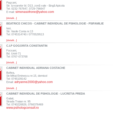
Paşcani,
Str. Izvoarelor bl. D13, zonă vale - lângă Apicola
Tel. 0232-767647, 0729-796647
simonasofrone@yahoo.com
E-mail:
[detalii...]
BEATRICE CHICOS - CABINET INDIVIDUAL DE PSIHOLOGIE - PSIFAMILIE
Iasi,
Str. Vasile Conta nr.13
Tel: 0745314740 / 0770529513
[detalii...]
C.I.P GOGORITA CONSTANTIN
Focsani,
Bd. Unirii 71
Tel: 0767-073768
[detalii...]
CABINET INDIVIDUAL ADRIANA COSTACHE
Buftea,
Str.Mihai Eminescu nr.15, demisol
Tel: 0745109142
adryanne2000@yahoo.com
Email:
[detalii...]
CABINET INDIVIDUAL DE PSIHOLOGIE - LUCRETIA PREDA
Galati,
Strada Traian nr. 95
Tel: 0740226826, 0766376469
www.psihologconsult.ro