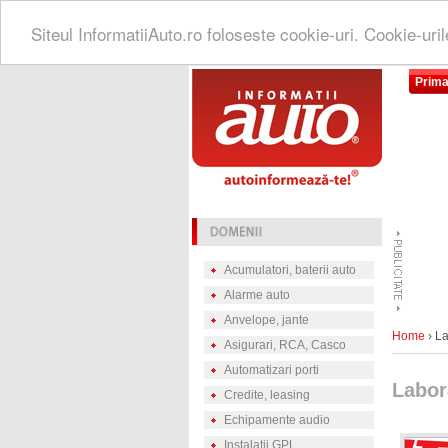
Siteul InformatiiAuto.ro foloseste cookie-uri. Cookie-uri
Prima
Acumulatori, baterii auto
Alarme auto
Anvelope, jante
Home
› La
Asigurari, RCA, Casco
Automatizari porti
Labor
Credite, leasing
Echipamente audio
Instalatii GPL