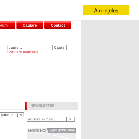
Am inţeles
orum
Căutare
Contact
› cautare avansata