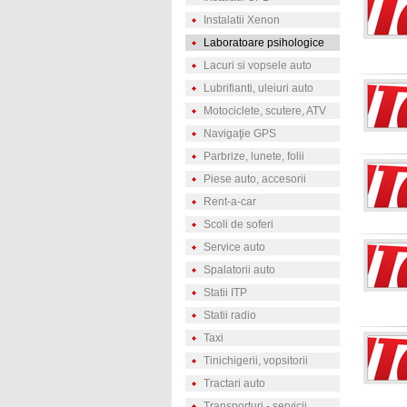
Instalatii Xenon
Laboratoare psihologice
Lacuri si vopsele auto
Lubrifianti, uleiuri auto
Motociclete, scutere, ATV
Navigaţie GPS
Parbrize, lunete, folii
Piese auto, accesorii
Rent-a-car
Scoli de soferi
Service auto
Spalatorii auto
Statii ITP
Statii radio
Taxi
Tinichigerii, vopsitorii
Tractari auto
Transporturi - servicii