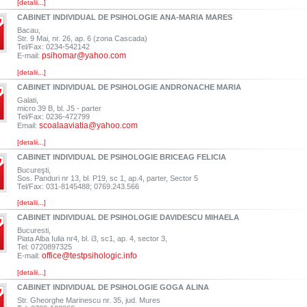
[detalii...]
CABINET INDIVIDUAL DE PSIHOLOGIE ANA-MARIA MARES
Bacau,
Str. 9 Mai, nr. 26, ap. 6 (zona Cascada)
Tel/Fax: 0234-542142
psihomar@yahoo.com
E-mail:
[detalii...]
CABINET INDIVIDUAL DE PSIHOLOGIE ANDRONACHE MARIA
Galati,
micro 39 B, bl. J5 - parter
Tel/Fax: 0236-472799
scoalaaviatia@yahoo.com
Email:
[detalii...]
CABINET INDIVIDUAL DE PSIHOLOGIE BRICEAG FELICIA
Bucureşti,
Sos. Panduri nr 13, bl. P19, sc 1, ap.4, parter, Sector 5
Tel/Fax: 031-8145488; 0769.243.566
[detalii...]
CABINET INDIVIDUAL DE PSIHOLOGIE DAVIDESCU MIHAELA
Bucuresti,
Piata Alba Iulia nr4, bl. i3, sc1, ap. 4, sector 3,
Tel: 0720897325
office@testpsihologic.info
E-mail:
[detalii...]
CABINET INDIVIDUAL DE PSIHOLOGIE GOGA ALINA
Str. Gheorghe Marinescu nr. 35, jud. Mures