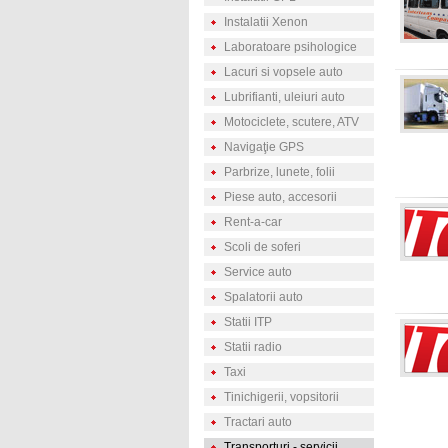
Instalatii Xenon
Laboratoare psihologice
Lacuri si vopsele auto
Lubrifianti, uleiuri auto
Motociclete, scutere, ATV
Navigaţie GPS
Parbrize, lunete, folii
Piese auto, accesorii
Rent-a-car
Scoli de soferi
Service auto
Spalatorii auto
Statii ITP
Statii radio
Taxi
Tinichigerii, vopsitorii
Tractari auto
Transporturi - servicii