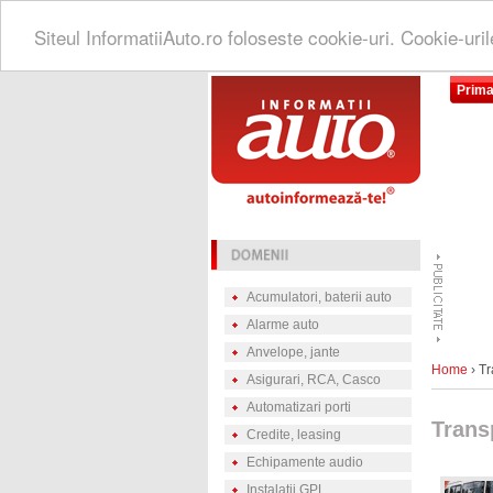
Siteul InformatiiAuto.ro foloseste cookie-uri. Cookie-uri
Prima
Acumulatori, baterii auto
Alarme auto
Anvelope, jante
Home
› Tr
Asigurari, RCA, Casco
Automatizari porti
Transp
Credite, leasing
Echipamente audio
Instalatii GPL