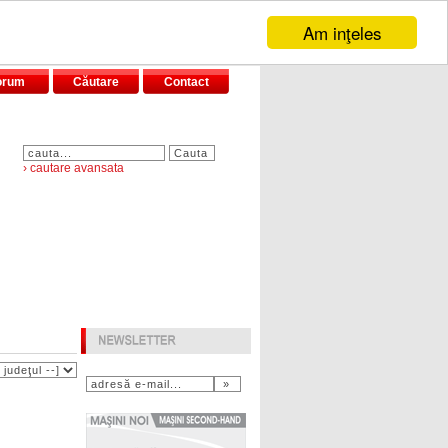
Am inţeles
orum
Căutare
Contact
› cautare avansata