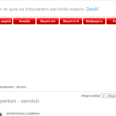
le ne ajuta sa imbunatatim serviciile noastre.
Detalii
 pagină
Noutăţi
Maşini noi
Maşini S-H
Wallpapers
F
ansporturi - servicii
Alege judeţul
orturi - servicii
INTERTRANS COMPANY