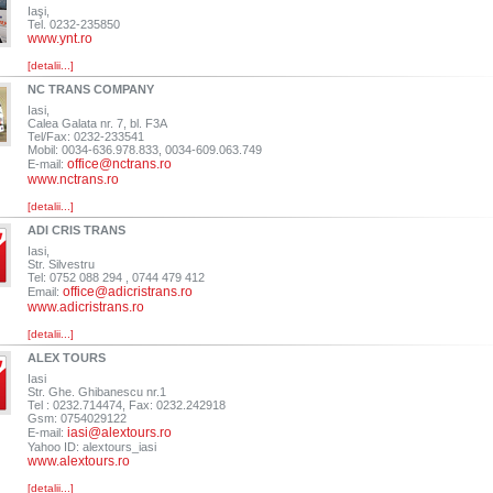
Iaşi,
Tel. 0232-235850
www.ynt.ro
[detalii...]
NC TRANS COMPANY
Iasi,
Calea Galata nr. 7, bl. F3A
Tel/Fax: 0232-233541
Mobil: 0034-636.978.833, 0034-609.063.749
office@nctrans.ro
E-mail:
www.nctrans.ro
[detalii...]
ADI CRIS TRANS
Iasi,
Str. Silvestru
Tel: 0752 088 294 , 0744 479 412
office@adicristrans.ro
Email:
www.adicristrans.ro
[detalii...]
ALEX TOURS
Iasi
Str. Ghe. Ghibanescu nr.1
Tel : 0232.714474, Fax: 0232.242918
Gsm: 0754029122
iasi@alextours.ro
E-mail:
Yahoo ID: alextours_iasi
www.alextours.ro
[detalii...]