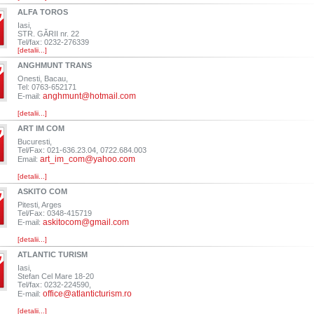
ALFA TOROS
Iasi,
STR. GĂRII nr. 22
Tel/fax: 0232-276339
[detalii...]
ANGHMUNT TRANS
Onesti, Bacau,
Tel: 0763-652171
anghmunt@hotmail.com
E-mail:
[detalii...]
ART IM COM
Bucuresti,
Tel/Fax: 021-636.23.04, 0722.684.003
art_im_com@yahoo.com
Email:
[detalii...]
ASKITO COM
Pitesti, Arges
Tel/Fax: 0348-415719
askitocom@gmail.com
E-mail:
[detalii...]
ATLANTIC TURISM
Iasi,
Stefan Cel Mare 18-20
Tel/fax: 0232-224590,
office@atlanticturism.ro
E-mail:
[detalii...]