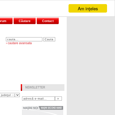
Am inţeles
orum
Căutare
Contact
› cautare avansata