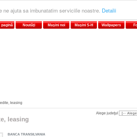
le ne ajuta sa imbunatatim serviciile noastre.
Detalii
 pagină
Noutăţi
Maşini noi
Maşini S-H
Wallpapers
F
edite, leasing
Alege judeţul
e, leasing
BANCA TRANSILVANIA