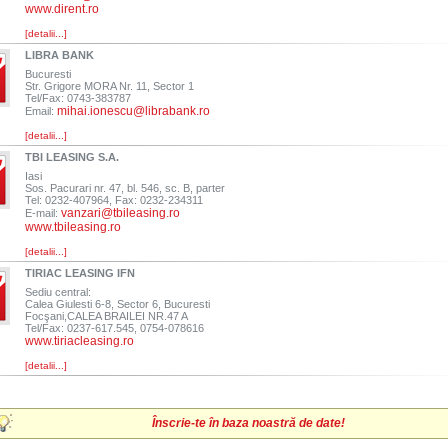
www.dirent.ro
[detalii...]
LIBRA BANK
Bucuresti
Str. Grigore MORA Nr. 11, Sector 1
Tel/Fax: 0743-383787
mihai.ionescu@librabank.ro
Email:
[detalii...]
TBI LEASING S.A.
Iasi
Sos. Pacurari nr. 47, bl. 546, sc. B, parter
Tel: 0232-407964, Fax: 0232-234311
vanzari@tbileasing.ro
E-mail:
www.tbileasing.ro
[detalii...]
TIRIAC LEASING IFN
Sediu central:
Calea Giulesti 6-8, Sector 6, Bucuresti
Focşani,CALEA BRAILEI NR.47 A
Tel/Fax: 0237-617.545, 0754-078616
www.tiriacleasing.ro
[detalii...]
Înscrie-te în baza noastră de date!