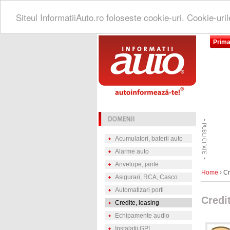
Siteul InformatiiAuto.ro foloseste cookie-uri. Cookie-uri
Prima
Acumulatori, baterii auto
Alarme auto
Anvelope, jante
Home
› Cr
Asigurari, RCA, Casco
Automatizari porti
Credit
Credite, leasing
Echipamente audio
Instalatii GPL