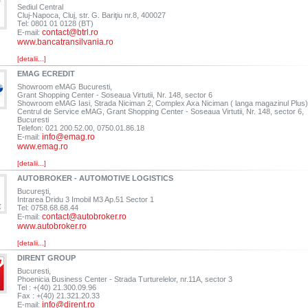
Sediul Central
Cluj-Napoca, Cluj, str. G. Bariţiu nr.8, 400027
Tel: 0801 01 0128 (BT)
contact@btrl.ro
E-mail:
www.bancatransilvania.ro
[detalii...]
EMAG ECREDIT
Showroom eMAG Bucuresti,
Grant Shopping Center - Soseaua Virtutii, Nr. 148, sector 6
Showroom eMAG Iasi, Strada Niciman 2, Complex Axa Niciman ( langa magazinul Plus)
Centrul de Service eMAG, Grant Shopping Center - Soseaua Virtutii, Nr. 148, sector 6,
Bucuresti
Telefon: 021 200.52.00, 0750.01.86.18
info@emag.ro
E-mail:
www.emag.ro
[detalii...]
AUTOBROKER - AUTOMOTIVE LOGISTICS
Bucureşti,
Intrarea Dridu 3 Imobil M3 Ap.51 Sector 1
Tel: 0758.68.68.44
contact@autobroker.ro
E-mail:
www.autobroker.ro
[detalii...]
DIRENT GROUP
Bucuresti,
Phoenicia Business Center - Strada Turturelelor, nr.11A, sector 3
Tel : +(40) 21.300.09.96
Fax : +(40) 21.321.20.33
info@dirent.ro
E-mail: