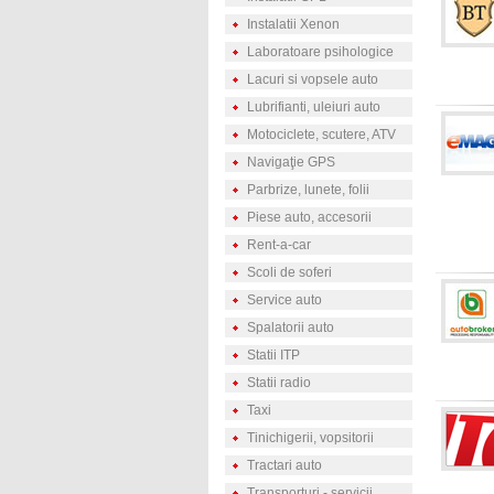
Instalatii Xenon
Laboratoare psihologice
Lacuri si vopsele auto
Lubrifianti, uleiuri auto
Motociclete, scutere, ATV
Navigaţie GPS
Parbrize, lunete, folii
Piese auto, accesorii
Rent-a-car
Scoli de soferi
Service auto
Spalatorii auto
Statii ITP
Statii radio
Taxi
Tinichigerii, vopsitorii
Tractari auto
Transporturi - servicii