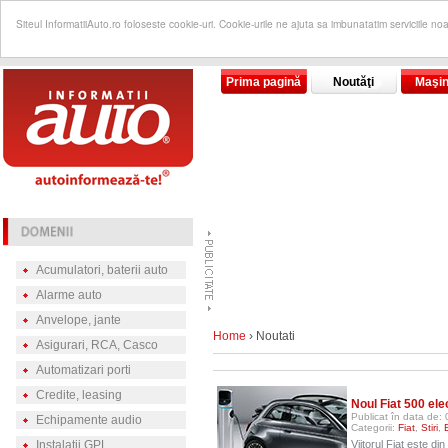
Siteul InformatiiAuto.ro foloseste cookie-uri. Cookie-urile ne ajuta sa imbunatatim serviciile no
Prima pagină
Noutăţi
Maşin
Acumulatori, baterii auto
Alarme auto
Anvelope, jante
Home
› Noutati
Asigurari, RCA, Casco
Automatizari porti
Credite, leasing
Noul Fiat 500 ele
Publicat în data de:
Echipamente audio
Categorii:
Fiat
,
Stiri
,
Instalatii GPL
Viitorul Fiat este di