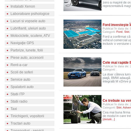
zero a maşinii de or
reprezentativă maş
Instalatii Xenon
Laboratoare psihologice
Lacuri si vopsele auto
Ford investeşte 
Lubrifianti, uleiuri auto
Publicat în data de:
Categorii:
Ford
,
Stiri
,
Motociclete, scutere, ATV
Ford a confirmat că 
vehicul comercial u
Navigaţie GPS
inclusiv o versiune 
Parbrize, lunete, folii
Piese auto, accesorii
Cele mai rapide
Rent-a-car
Publicat în data de: 
Categorii:
.
Scoli de soferi
La doar câteva lun
piaţă, BMW adaugă al
Service auto
integrală M xDrive 
Spalatorii auto
Statii ITP
Ce trebuie sa ver
Statii radio
Publicat în data de: 
Categorii:
Stiri
,
Advert
Taxi
Cea mai buna firma e
Tinichigerii, vopsitorii
de modul in care tre
[detalii...]
Tractari auto
Transporturi - servicii