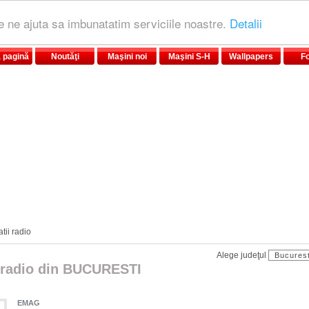
le ne ajuta sa imbunatatim serviciile noastre.
Detalii
 pagină
Noutăţi
Maşini noi
Maşini S-H
Wallpapers
F
atii radio
Alege judeţul
i radio din BUCURESTI
EMAG