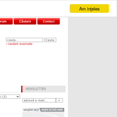
Am inţeles
orum
Căutare
Contact
› cautare avansata