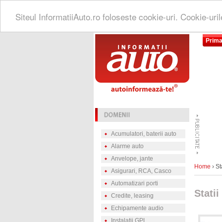
Siteul InformatiiAuto.ro foloseste cookie-uri. Cookie-uri
Prima
Acumulatori, baterii auto
Alarme auto
Anvelope, jante
Home
› St
Asigurari, RCA, Casco
Automatizari porti
Stati
Credite, leasing
Echipamente audio
Instalatii GPL