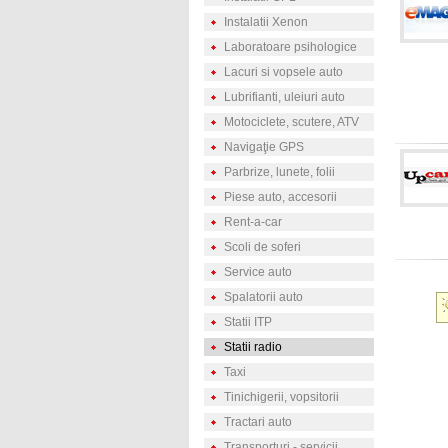
Instalatii Xenon
Laboratoare psihologice
Lacuri si vopsele auto
Lubrifianti, uleiuri auto
Motociclete, scutere, ATV
Navigaţie GPS
Parbrize, lunete, folii
Piese auto, accesorii
Rent-a-car
Scoli de soferi
Service auto
Spalatorii auto
Statii ITP
Statii radio
Taxi
Tinichigerii, vopsitorii
Tractari auto
Transporturi - servicii