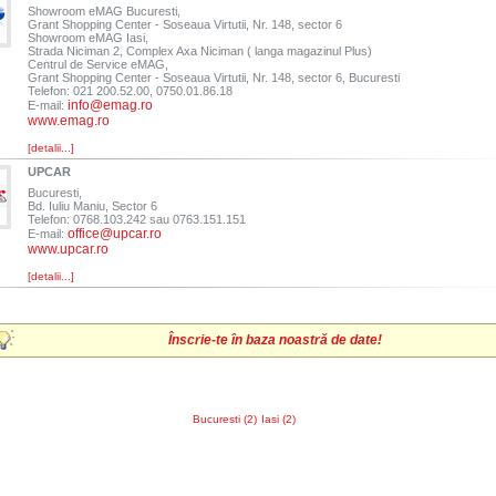
Showroom eMAG Bucuresti,
Grant Shopping Center - Soseaua Virtutii, Nr. 148, sector 6
Showroom eMAG Iasi,
Strada Niciman 2, Complex Axa Niciman ( langa magazinul Plus)
Centrul de Service eMAG,
Grant Shopping Center - Soseaua Virtutii, Nr. 148, sector 6, Bucuresti
Telefon: 021 200.52.00, 0750.01.86.18
info@emag.ro
E-mail:
www.emag.ro
[detalii...]
UPCAR
Bucuresti,
Bd. Iuliu Maniu, Sector 6
Telefon: 0768.103.242 sau 0763.151.151
office@upcar.ro
E-mail:
www.upcar.ro
[detalii...]
Înscrie-te în baza noastră de date!
Bucuresti (2)
Iasi (2)