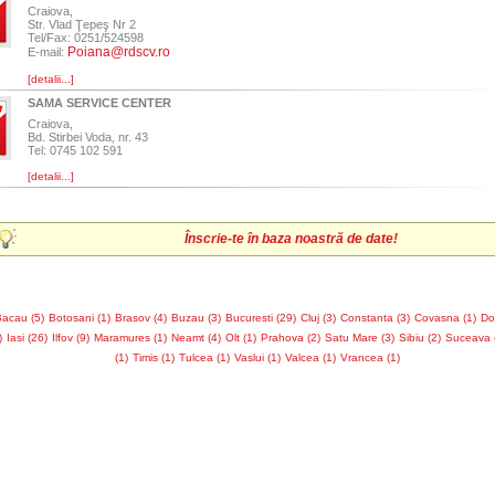
Craiova,
Str. Vlad Ţepeş Nr 2
Tel/Fax: 0251/524598
Poiana@rdscv.ro
E-mail:
[detalii...]
SAMA SERVICE CENTER
Craiova,
Bd. Stirbei Voda, nr. 43
Tel: 0745 102 591
[detalii...]
Înscrie-te în baza noastră de date!
acau (5)
Botosani (1)
Brasov (4)
Buzau (3)
Bucuresti (29)
Cluj (3)
Constanta (3)
Covasna (1)
Dol
)
Iasi (26)
Ilfov (9)
Maramures (1)
Neamt (4)
Olt (1)
Prahova (2)
Satu Mare (3)
Sibiu (2)
Suceava 
(1)
Timis (1)
Tulcea (1)
Vaslui (1)
Valcea (1)
Vrancea (1)