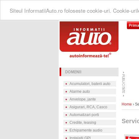
Siteul InformatiiAuto.ro foloseste cookie-uri. Cookie-uri
Prima
Acumulatori, baterii auto
Alarme auto
Anvelope, jante
Home
› Se
Asigurari, RCA, Casco
Automatizari porti
Servi
Credite, leasing
Echipamente audio
Instalatii GPL