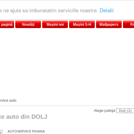
le ne ajuta sa imbunatatim serviciile noastre.
Detalii
 pagină
Noutăţi
Maşini noi
Maşini S-H
Wallpapers
F
rvice auto
Alege judeţul
ce auto din DOLJ
AUTOSERVICE POIANA