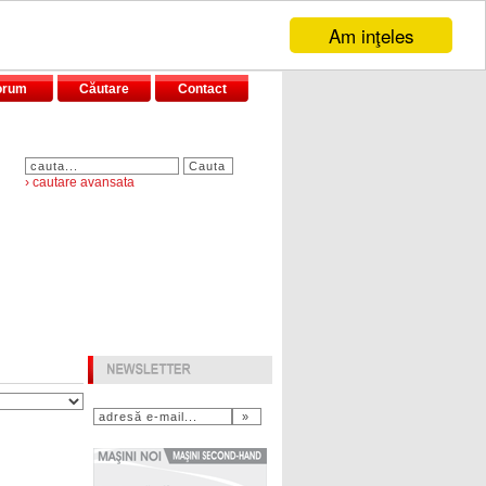
Am inţeles
orum
Căutare
Contact
› cautare avansata