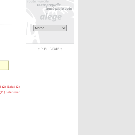
j (2)
Galati (2)
(11)
Teleorman