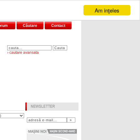
Am inţeles
orum
Căutare
Contact
› cautare avansata