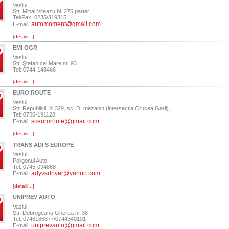
Vaslui,
Str. Mihai Viteazu bl. 275 parter
Tel/Fax: 0235/319315
automoment@gmail.com
E-mail:
[detalii...]
EMI OGR
Vaslui,
Str. Ştefan cel Mare nr. 93
Tel: 0744-148466
[detalii...]
EURO ROUTE
Vaslui,
Str. Republicii, bl.329, sc. D, mezanin (intersectia Crucea Garii),
Tel: 0756-191128
sceuroroute@gmail.com
E-mail:
[detalii...]
TRANS ADI S EUROPE
Vaslui,
Poligonul Auto,
Tel: 0745-094868
adyvsdriver@yahoo.com
E-mail:
[detalii...]
UNIPREV AUTO
Vaslui,
Str. Dobrogeanu Gherea nr 38
Tel: 0746186877/0744340101
uniprevauto@gmail.com
E-mail: