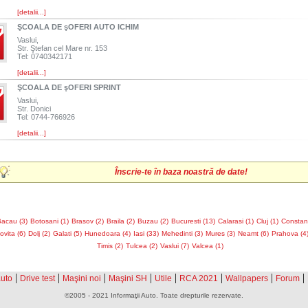
[detalii...]
ŞCOALA DE şOFERI AUTO ICHIM
Vaslui,
Str. Ştefan cel Mare nr. 153
Tel: 0740342171
[detalii...]
ŞCOALA DE şOFERI SPRINT
Vaslui,
Str. Donici
Tel: 0744-766926
[detalii...]
Înscrie-te în baza noastră de date!
acau (3)
Botosani (1)
Brasov (2)
Braila (2)
Buzau (2)
Bucuresti (13)
Calarasi (1)
Cluj (1)
Constant
vita (6)
Dolj (2)
Galati (5)
Hunedoara (4)
Iasi (33)
Mehedinti (3)
Mures (3)
Neamt (6)
Prahova (4
Timis (2)
Tulcea (2)
Vaslui (7)
Valcea (1)
|
|
|
|
|
|
|
|
auto
Drive test
Maşini noi
Maşini SH
Utile
RCA 2021
Wallpapers
Forum
©2005 - 2021 Informaţii Auto. Toate drepturile rezervate.