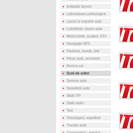
Instalatii Xenon
Laboratoare psihologice
Lacuri si vopsele auto
Lubrifianti, uleiuri auto
Motociclete, scutere, ATV
Navigaţie GPS
Parbrize, lunete, folii
Piese auto, accesorii
Rent-a-car
Scoli de soferi
Service auto
Spalatorii auto
Statii ITP
Statii radio
Taxi
Tinichigerii, vopsitorii
Tractari auto
Transporturi - servicii