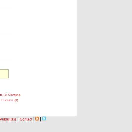
a (2)
Covasna
)
Suceava (3)
|
|
|
Publicitate
Contact