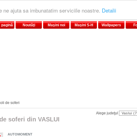
le ne ajuta sa imbunatatim serviciile noastre.
Detalii
 pagină
Noutăţi
Maşini noi
Maşini S-H
Wallpapers
F
oli de soferi
Alege judeţul
 de soferi din VASLUI
AUTOMOMENT