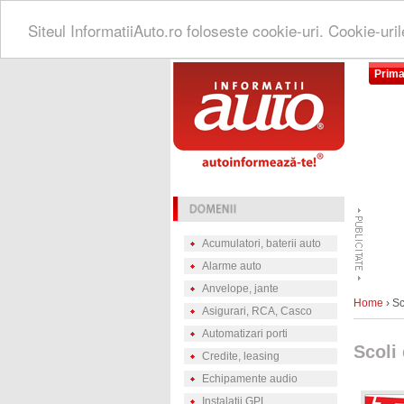
Siteul InformatiiAuto.ro foloseste cookie-uri. Cookie-uri
Prima
Acumulatori, baterii auto
Alarme auto
Anvelope, jante
Home
› Sc
Asigurari, RCA, Casco
Automatizari porti
Scoli
Credite, leasing
Echipamente audio
Instalatii GPL