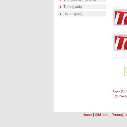
Tuning auto
Usi de garaj
Arges (1)
B
(1)
Dambo
|
|
Home
Ştiri auto
Promoţii 