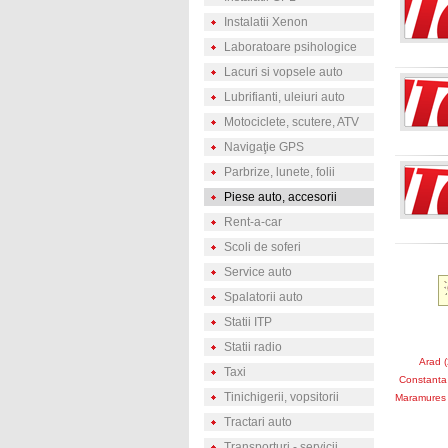
Instalatii Xenon
Laboratoare psihologice
Lacuri si vopsele auto
Lubrifianti, uleiuri auto
Motociclete, scutere, ATV
Navigaţie GPS
Parbrize, lunete, folii
Piese auto, accesorii
Rent-a-car
Scoli de soferi
Service auto
Spalatorii auto
Statii ITP
Statii radio
Arad (
Taxi
Constanta 
Tinichigerii, vopsitorii
Maramures 
Tractari auto
Transporturi - servicii