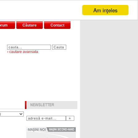
Am inţeles
orum
Căutare
Contact
› cautare avansata