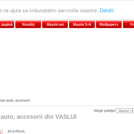
le ne ajuta sa imbunatatim serviciile noastre.
Detalii
 pagină
Noutăţi
Maşini noi
Maşini S-H
Wallpapers
F
ese auto, accesorii
Alege judeţul
 auto, accesorii din VASLUI
ACS PIGAL