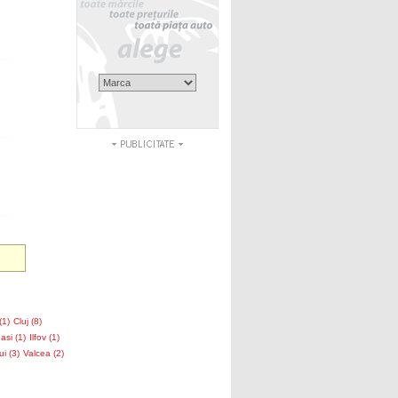
(1)
Cluj (8)
asi (1)
Ilfov (1)
ui (3)
Valcea (2)