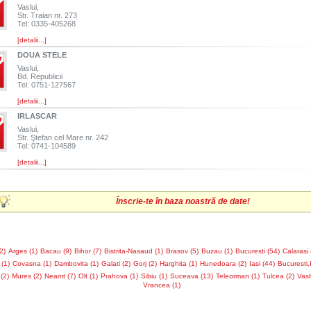
Vaslui,
Str. Traian nr. 273
Tel: 0335-405268
[detalii...]
DOUA STELE
Vaslui,
Bd. Republicii
Tel: 0751-127567
[detalii...]
IRLASCAR
Vaslui,
Str. Ştefan cel Mare nr. 242
Tel: 0741-104589
[detalii...]
Înscrie-te în baza noastră de date!
2)
Arges (1)
Bacau (9)
Bihor (7)
Bistrita-Nasaud (1)
Brasov (5)
Buzau (1)
Bucuresti (54)
Calarasi 
(1)
Covasna (1)
Dambovita (1)
Galati (2)
Gorj (2)
Harghita (1)
Hunedoara (2)
Iasi (44)
Bucuresti,I
(2)
Mures (2)
Neamt (7)
Olt (1)
Prahova (1)
Sibiu (1)
Suceava (13)
Teleorman (1)
Tulcea (2)
Vasl
Vrancea (1)