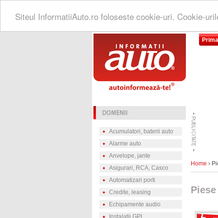
Siteul InformatiiAuto.ro foloseste cookie-uri. Cookie-uri
Prima
Acumulatori, baterii auto
Alarme auto
Anvelope, jante
Home
› Pi
Asigurari, RCA, Casco
Automatizari porti
Piese
Credite, leasing
Echipamente audio
Instalatii GPL