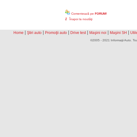
Comentează pe
FORUM!
Înapoi la noutăţi
|
|
|
|
|
|
Home
Ştiri auto
Promoţii auto
Drive test
Maşini noi
Maşini SH
Util
©2005 - 2021 Informaţii Auto. Toa