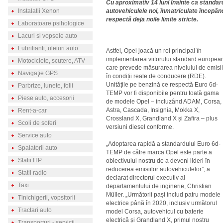
Cu aproximativ 14 luni înainte ca standar
Instalatii Xenon
autovehiculele noi, înmatriculate începâ
respectă deja noile limite stricte.
Laboratoare psihologice
Lacuri si vopsele auto
Lubrifianti, uleiuri auto
Astfel, Opel joacă un rol principal în
implementarea viitorului standard europea
Motociclete, scutere, ATV
care prevede măsurarea nivelului de emisii
Navigaţie GPS
în condiții reale de conducere (RDE).
Unitățile pe benzină ce respectă Euro 6d-
Parbrize, lunete, folii
TEMP vor fi disponibile pentru toată gama
Piese auto, accesorii
de modele Opel – incluzând ADAM, Corsa,
Astra, Cascada, Insignia, Mokka X,
Rent-a-car
Crossland X, Grandland X și Zafira – plus
Scoli de soferi
versiuni diesel conforme.
Service auto
„Adoptarea rapidă a standardului Euro 6d-
Spalatorii auto
TEMP de către marca Opel este parte a
Statii ITP
obiectivului nostru de a deveni lideri în
reducerea emisiilor autovehiculelor”, a
Statii radio
declarat directorul executiv al
Taxi
departamentului de inginerie, Christian
Müller. „Următorii pași includ patru modele
Tinichigerii, vopsitorii
electrice până în 2020, inclusiv următorul
Tractari auto
model Corsa, autovehicul cu baterie
electrică și Grandland X, primul nostru
Transporturi - servicii