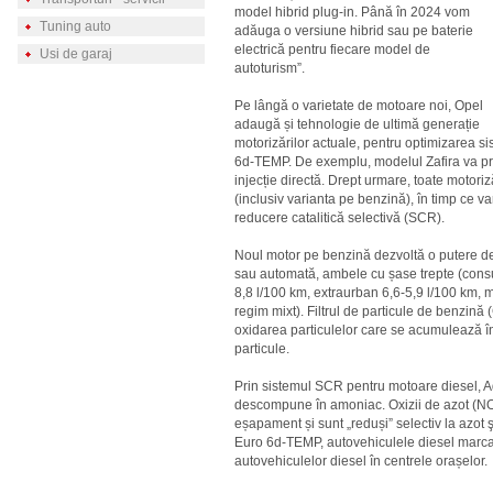
model hibrid plug-in. Până în 2024 vom
Tuning auto
adăuga o versiune hibrid sau pe baterie
electrică pentru fiecare model de
Usi de garaj
autoturism”.
Pe lângă o varietate de motoare noi, Opel
adaugă și tehnologie de ultimă generație
motorizărilor actuale, pentru optimizarea si
6d-TEMP. De exemplu, modelul Zafira va pri
injecție directă. Drept urmare, toate motoriz
(inclusiv varianta pe benzină), în timp ce v
reducere catalitică selectivă (SCR).
Noul motor pe benzină dezvoltă o putere de
sau automată, ambele cu șase trepte (consu
8,8 l/100 km, extraurban 6,6-5,9 l/100 km, 
regim mixt). Filtrul de particule de benzină
oxidarea particulelor care se acumulează în 
particule.
Prin sistemul SCR pentru motoare diesel, A
descompune în amoniac. Oxizii de azot (NOx)
eșapament și sunt „reduși” selectiv la azot 
Euro 6d-TEMP, autovehiculele diesel marca Ope
autovehiculelor diesel în centrele orașelor.