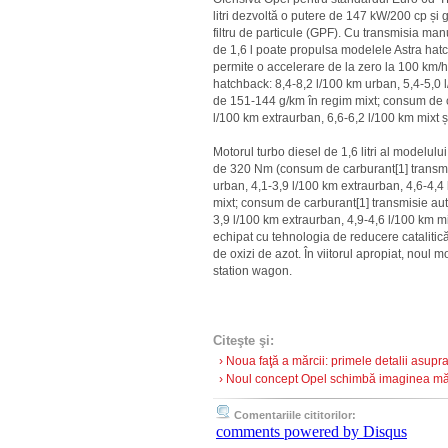
litri dezvoltă o putere de 147 kW/200 cp ș
filtru de particule (GPF). Cu transmisia ma
de 1,6 l poate propulsa modelele Astra hat
permite o accelerare de la zero la 100 km/h
hatchback: 8,4-8,2 l/100 km urban, 5,4-5,0 
de 151-144 g/km în regim mixt; consum de ca
l/100 km extraurban, 6,6-6,2 l/100 km mixt 
Motorul turbo diesel de 1,6 litri al modelu
de 320 Nm (consum de carburant[1] transmis
urban, 4,1-3,9 l/100 km extraurban, 4,6-4,4
mixt; consum de carburant[1] transmisie aut
3,9 l/100 km extraurban, 4,9-4,6 l/100 km m
echipat cu tehnologia de reducere catalitic
de oxizi de azot. În viitorul apropiat, noul 
station wagon.
Citeşte şi:
› Noua faţă a mărcii: primele detalii asupr
› Noul concept Opel schimbă imaginea mărc
Comentariile cititorilor:
comments powered by
Disqus