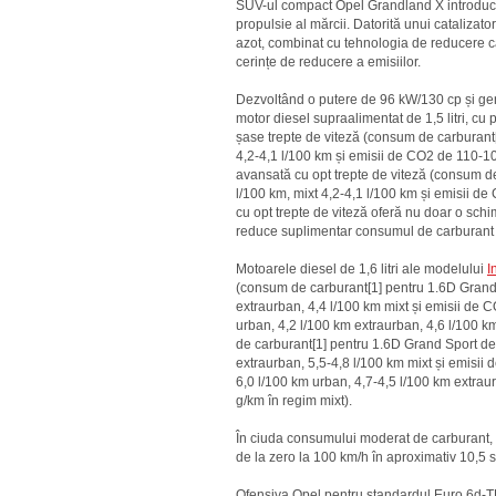
SUV-ul compact Opel Grandland X introduce 
propulsie al mărcii. Datorită unui catalizato
azot, combinat cu tehnologia de reducere ca
cerințe de reducere a emisiilor.
Dezvoltând o putere de 96 kW/130 cp și g
motor diesel supraalimentat de 1,5 litri, cu 
șase trepte de viteză (consum de carburant[
4,2-4,1 l/100 km și emisii de CO2 de 110-1
avansată cu opt trepte de viteză (consum de
l/100 km, mixt 4,2-4,1 l/100 km și emisii 
cu opt trepte de viteză oferă nu doar o schimb
reduce suplimentar consumul de carburant ș
Motoarele diesel de 1,6 litri ale modelului
I
(consum de carburant[1] pentru 1.6D Grand 
extraurban, 4,4 l/100 km mixt și emisii de 
urban, 4,2 l/100 km extraurban, 4,6 l/100 k
de carburant[1] pentru 1.6D Grand Sport de
extraurban, 5,5-4,8 l/100 km mixt și emisii
6,0 l/100 km urban, 4,7-4,5 l/100 km extrau
g/km în regim mixt).
În ciuda consumului moderat de carburant,
de la zero la 100 km/h în aproximativ 10,5
Ofensiva Opel pentru standardul Euro 6d-T