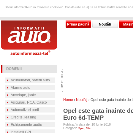
Siteul InformatiiAuto.ro foloseste cookie-uri. Cookie-urile ne ajuta sa imbunatatim serviciile no
Prima pagină
Noutăţi
Maşin
Acumulatori, baterii auto
Alarme auto
Anvelope, jante
Home
›
Noutăţi
›
Opel este gata înainte de 
Asigurari, RCA, Casco
Opel este gata înainte d
Automatizari porti
Euro 6d-TEMP
Credite, leasing
Echipamente audio
Publicat în data de: 10 Iunie 2018
Categorii:
,
.
Opel
Stiri
Instalatii GPL