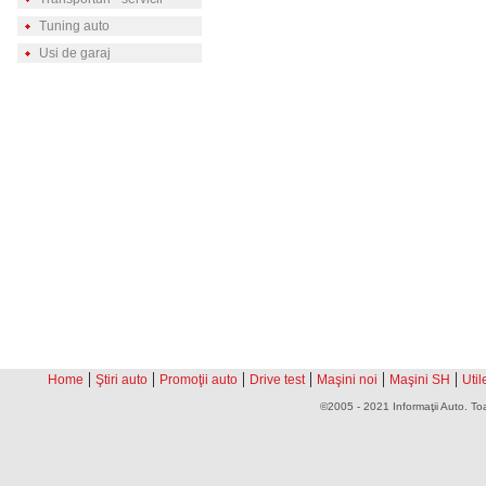
Tuning auto
Usi de garaj
|
|
|
|
|
|
Home
Ştiri auto
Promoţii auto
Drive test
Maşini noi
Maşini SH
Util
©2005 - 2021 Informaţii Auto. Toa