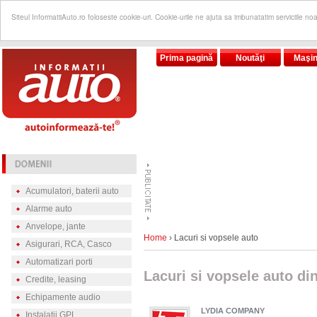
Siteul InformatiiAuto.ro foloseste cookie-uri. Cookie-urile ne ajuta sa imbunatatim serviciile no
Prima pagină
Noutăţi
Maşin
Acumulatori, baterii auto
Alarme auto
Anvelope, jante
Home
› Lacuri si vopsele auto
Asigurari, RCA, Casco
Automatizari porti
Lacuri si vopsele auto din
Credite, leasing
Echipamente audio
LYDIA COMPANY
Instalatii GPL