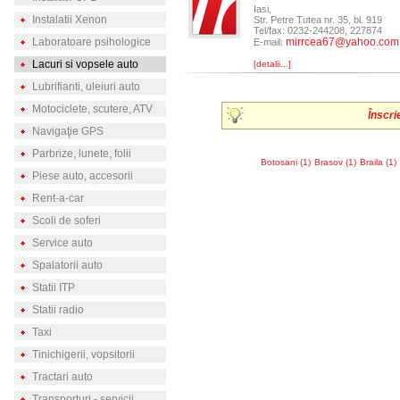
Iasi,
Instalatii Xenon
Str. Petre Tutea nr. 35, bl. 919
Tel/fax: 0232-244208, 227874
Laboratoare psihologice
mirrcea67@yahoo.com
E-mail:
Lacuri si vopsele auto
[detalii...]
Lubrifianti, uleiuri auto
Motociclete, scutere, ATV
Înscri
Navigaţie GPS
Parbrize, lunete, folii
Botosani (1)
Brasov (1)
Braila (1)
Piese auto, accesorii
Rent-a-car
Scoli de soferi
Service auto
Spalatorii auto
Statii ITP
Statii radio
Taxi
Tinichigerii, vopsitorii
Tractari auto
Transporturi - servicii