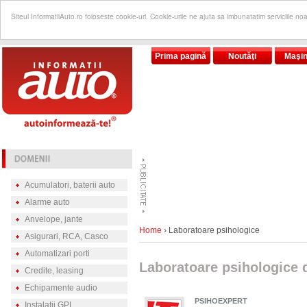
Siteul InformatiiAuto.ro foloseste cookie-uri. Cookie-urile ne ajuta sa imbunatatim serviciile no
Prima pagină
Noutăţi
Maşin
Acumulatori, baterii auto
Alarme auto
Anvelope, jante
Home
› Laboratoare psihologice
Asigurari, RCA, Casco
Automatizari porti
Laboratoare psihologice
Credite, leasing
Echipamente audio
PSIHOEXPERT
Instalatii GPL