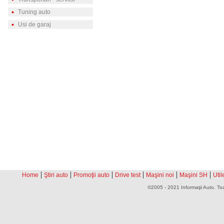
Tuning auto
Usi de garaj
|
|
|
|
|
|
Home
Ştiri auto
Promoţii auto
Drive test
Maşini noi
Maşini SH
Util
©2005 - 2021 Informaţii Auto. Toa