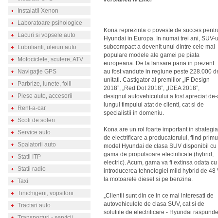
Instalatii Xenon
Laboratoare psihologice
Kona reprezinta o poveste de succes pentr
Lacuri si vopsele auto
Hyundai in Europa. In numai trei ani, SUV-u
subcompact a devenit unul dintre cele mai
Lubrifianti, uleiuri auto
populare modele ale gamei pe piata
Motociclete, scutere, ATV
europeana. De la lansare pana in prezent
Navigaţie GPS
au fost vandute in regiune peste 228.000 d
unitati. Castigator al premiilor „iF Design
Parbrize, lunete, folii
2018”, „Red Dot 2018”, „IDEA 2018”,
Piese auto, accesorii
designul autovehiculului a fost apreciat de-
lungul timpului atat de clienti, cat si de
Rent-a-car
specialistii in domeniu.
Scoli de soferi
Kona are un rol foarte important in strategia
Service auto
de electrificare a producatorului, fiind primu
Spalatorii auto
model Hyundai de clasa SUV disponibil cu
gama de propulsoare electrificate (hybrid,
Statii ITP
electric). Acum, gama va fi extinsa odata cu
Statii radio
introducerea tehnologiei mild hybrid de 48
la motoarele diesel si pe benzina.
Taxi
Tinichigerii, vopsitorii
„Clientii sunt din ce in ce mai interesati de
autovehiculele de clasa SUV, cat si de
Tractari auto
solutiile de electrificare - Hyundai raspund
Transporturi - servicii