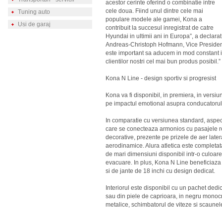
acestor cerinte oferind o combinatie intre
cele doua. Fiind unul dintre cele mai
Tuning auto
populare modele ale gamei, Kona a
Usi de garaj
contribuit la succesul inregistrat de catre
Hyundai in ultimii ani in Europa”, a declarat
Andreas-Christoph Hofmann, Vice Presiden
este important sa aducem in mod constant i
clientilor nostri cel mai bun produs posibil.”
Kona N Line - design sportiv si progresist
Kona va fi disponibil, in premiera, in vers
pe impactul emotional asupra conducatorul
In comparatie cu versiunea standard, aspect
care se conecteaza armonios cu pasajele rot
decorative, prezente pe prizele de aer later
aerodinamice. Alura atletica este completa
de mari dimensiuni disponibil intr-o culoa
evacuare. In plus, Kona N Line beneficiaza 
si de jante de 18 inchi cu design dedicat.
Interiorul este disponibil cu un pachet dedic
sau din piele de caprioara, in negru monocro
metalice, schimbatorul de viteze si scaunele