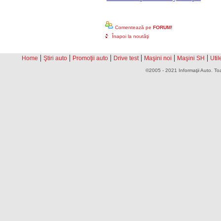
Comentează pe
FORUM!
Înapoi la noutăţi
|
|
|
|
|
|
Home
Ştiri auto
Promoţii auto
Drive test
Maşini noi
Maşini SH
Util
©2005 - 2021 Informaţii Auto. Toa