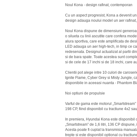
Noul Kona - design rafinat, contemporan
Cu un aspect progresist, Kona a devenit un 
design adauga noului model un aer rafinat
Noul Kona dispune de dimensiuni generoase
o silueta cu linii ascutite care confera mod
alura sportiva, care este amplificata de des
LED adauga un aer high-tech, in timp ce car
redesenata. Designul actualizat al partii din
si de bara spate. Toate acestea sunt comple
si de cele de 17 inchi si de 18 inchi, care au
Clientii pot alege intre 10 culori de caroseri
Ignite Flame, Cyber Grey si Misty Jungle, car
disponibile in aceeasi nuanta - Phantom Bl
Noi optiuni de propulsie
Varful de gama este motorul „Smartstream” T
198 CP, fiind disponibil cu tractiune 4x2 sa
In premiera, Hyundai Kona este disponibil c
„Smartstream” de 1,6 litri, 136 CP dispune,
Acesta poate fi cuplat la transmisia manual
trepte si este disponibil optional cu tractiu