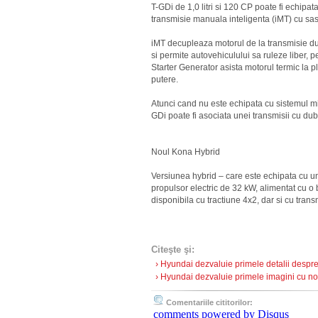
T-GDi de 1,0 litri si 120 CP poate fi echipat
transmisie manuala inteligenta (iMT) cu sas
iMT decupleaza motorul de la transmisie d
si permite autovehiculului sa ruleze liber, 
Starter Generator asista motorul termic la
putere.
Atunci cand nu este echipata cu sistemul mil
GDi poate fi asociata unei transmisii cu dub
Noul Kona Hybrid
Versiunea hybrid – care este echipata cu un
propulsor electric de 32 kW, alimentat cu o 
disponibila cu tractiune 4x2, dar si cu trans
Citeşte şi:
› Hyundai dezvaluie primele detalii despre
› Hyundai dezvaluie primele imagini cu nou
Comentariile cititorilor:
comments powered by
Disqus