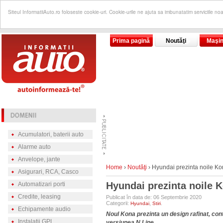
Siteul InformatiiAuto.ro foloseste cookie-uri. Cookie-urile ne ajuta sa imbunatatim serviciile no
Prima pagină
Noutăţi
Maşin
Acumulatori, baterii auto
Alarme auto
Anvelope, jante
Home
›
Noutăţi
›
Hyundai prezinta noile Ko
Asigurari, RCA, Casco
Hyundai prezinta noile 
Automatizari porti
Credite, leasing
Publicat în data de: 06 Septembrie 2020
Categorii:
,
.
Hyundai
Stiri
Echipamente audio
Noul Kona prezinta un design rafinat, cont
Instalatii GPL
versiunea N Line.