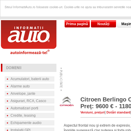
Siteul InformatiiAuto.ro foloseste cookie-uri. Cookie-urile ne ajuta sa imbunatatim serviciile no
Prima pagină
Noutăţi
Maşin
Acumulatori, baterii auto
Alarme auto
Anvelope, jante
Citroen Berlingo
Asigurari, RCA, Casco
Preţ: 9600 € - 118
Automatizari porti
|
Versiuni, preţuri
Dotări standard
Credite, leasing
Echipamente audio
Aspectul frontal nou şi extrem de expresiv
Instalatii GPL
îngrijite sugerează clar puterea şi forţa r