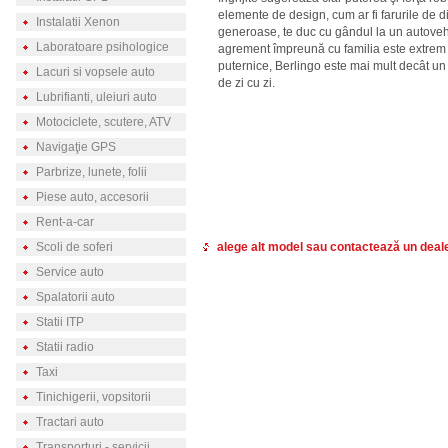
elemente de design, cum ar fi farurile de d
Instalatii Xenon
generoase, te duc cu gândul la un autovehi
Laboratoare psihologice
agrement împreună cu familia este extrem d
puternice, Berlingo este mai mult decât un 
Lacuri si vopsele auto
de zi cu zi.
Lubrifianti, uleiuri auto
Motociclete, scutere, ATV
Navigaţie GPS
Parbrize, lunete, folii
Piese auto, accesorii
Rent-a-car
Scoli de soferi
alege alt model sau contactează un deal
Service auto
Spalatorii auto
Statii ITP
Statii radio
Taxi
Tinichigerii, vopsitorii
Tractari auto
Transporturi - servicii