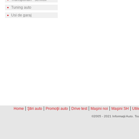
Tuning auto
Usi de garaj
|
|
|
|
|
|
Home
Ştiri auto
Promoţii auto
Drive test
Maşini noi
Maşini SH
Util
©2005 - 2021 Informaţii Auto. Toa