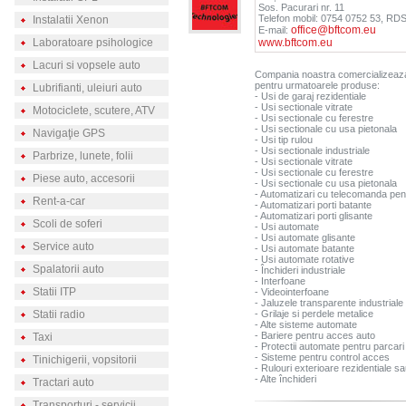
Sos. Pacurari nr. 11
Telefon mobil: 0754 0752 53, RD
Instalatii Xenon
office@bftcom.eu
E-mail:
Laboratoare psihologice
www.bftcom.eu
Lacuri si vopsele auto
Compania noastra comercializeaza,
pentru urmatoarele produse:
Lubrifianti, uleiuri auto
- Usi de garaj rezidentiale
- Usi sectionale vitrate
Motociclete, scutere, ATV
- Usi sectionale cu ferestre
- Usi sectionale cu usa pietonala
Navigaţie GPS
- Usi tip rulou
- Usi sectionale industriale
Parbrize, lunete, folii
- Usi sectionale vitrate
- Usi sectionale cu ferestre
Piese auto, accesorii
- Usi sectionale cu usa pietonala
- Automatizari cu telecomanda pent
Rent-a-car
- Automatizari porti batante
- Automatizari porti glisante
Scoli de soferi
- Usi automate
- Usi automate glisante
Service auto
- Usi automate batante
- Usi automate rotative
Spalatorii auto
- Închideri industriale
- Interfoane
Statii ITP
- Videointerfoane
- Jaluzele transparente industriale
Statii radio
- Grilaje si perdele metalice
- Alte sisteme automate
- Bariere pentru acces auto
Taxi
- Protectii automate pentru parcari
- Sisteme pentru control acces
Tinichigerii, vopsitorii
- Rulouri exterioare rezidentiale s
- Alte închideri
Tractari auto
Transporturi - servicii