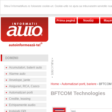
Siteul InformatiiAuto.ro foloseste cookie-uri. Cookie-urile ne ajuta sa imbunatatim serviciile no
Prima pagină
Noutăţi
Maşin
Acumulatori, baterii auto
Alarme auto
Anvelope, jante
Home
›
Automatizari porti, bariere
› BFTCOM 
Asigurari, RCA, Casco
BFTCOM Technologies
Automatizari porti
Credite, leasing
Echipamente audio
Instalatii GPL
Iasi,