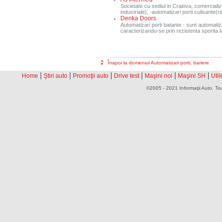
Societate cu sediul in Craiova, comercializ
industriale); -automatizari porti culisante(re
Denka Doors
Automatizari porti batante - sunt automatizar
caracterizandu-se prin rezistenta sporita la e
Înapoi la domeniul Automatizari porti, bariere
|
|
|
|
|
|
Home
Ştiri auto
Promoţii auto
Drive test
Maşini noi
Maşini SH
Util
©2005 - 2021 Informaţii Auto. Toa