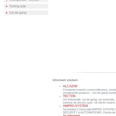
Tuning auto
Usi de garaj
Informatii similare:
ALCAZAR
Compania noastra comercializeaza, monteaz
urmatoarele produse: - Usi de garaj rezident
TECTON
Usi industriale, usi de garaj, usi automate
sisteme de docare auto. Vă oferim sistem 
AMPRO SYSTEM
Societatea Comercialã AMPRO SYSTEM S.R.
SECURITY si AUTOMATIZARI. Divizia de S
As Intermed