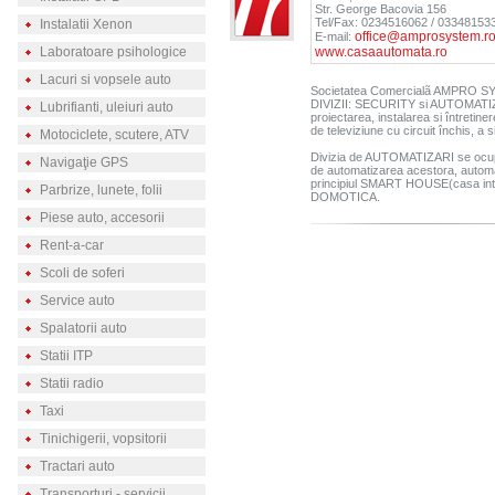
Str. George Bacovia 156
Tel/Fax: 0234516062 / 03348153
Instalatii Xenon
office@amprosystem.r
E-mail:
Laboratoare psihologice
www.casaautomata.ro
Lacuri si vopsele auto
Societatea Comercialã AMPRO SYS
DIVIZII: SECURITY si AUTOMATIZAR
Lubrifianti, uleiuri auto
proiectarea, instalarea si întretiner
de televiziune cu circuit închis, a
Motociclete, scutere, ATV
Divizia de AUTOMATIZARI se ocupa 
Navigaţie GPS
de automatizarea acestora, automati
principiul SMART HOUSE(casa inte
Parbrize, lunete, folii
DOMOTICA.
Piese auto, accesorii
Rent-a-car
Scoli de soferi
Service auto
Spalatorii auto
Statii ITP
Statii radio
Taxi
Tinichigerii, vopsitorii
Tractari auto
Transporturi - servicii