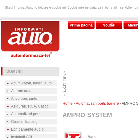
Siteul InformatiiAuto.ro foloseste cookie-uri. Cookie-urile ne ajuta sa imbunatatim serviciile no
Prima pagină
Noutăţi
Maşin
Acumulatori, baterii auto
Alarme auto
Anvelope, jante
Home
›
Automatizari porti, bariere
› AMPRO 
Asigurari, RCA, Casco
AMPRO SYSTEM
Automatizari porti
Credite, leasing
Echipamente audio
Instalatii GPL
Bacau,