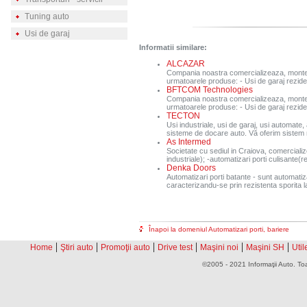
Tuning auto
Usi de garaj
Informatii similare:
ALCAZAR
Compania noastra comercializeaza, monteaz
urmatoarele produse: - Usi de garaj rezident
BFTCOM Technologies
Compania noastra comercializeaza, monteaz
urmatoarele produse: - Usi de garaj rezident
TECTON
Usi industriale, usi de garaj, usi automate
sisteme de docare auto. Vă oferim sistem 
As Intermed
Societate cu sediul in Craiova, comercializ
industriale); -automatizari porti culisante(re
Denka Doors
Automatizari porti batante - sunt automatizar
caracterizandu-se prin rezistenta sporita la e
Înapoi la domeniul Automatizari porti, bariere
|
|
|
|
|
|
Home
Ştiri auto
Promoţii auto
Drive test
Maşini noi
Maşini SH
Util
©2005 - 2021 Informaţii Auto. Toa