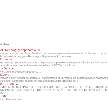
similare:
AG Reparaţii şi depanare auto
tru cei care duc dorul vechilor dacii, pe care le meştereau în faţa blocuri în fiecare zi, dar nu
G a introdus categoria Reparaţii şi Depanare auto, unde ave...
C Electric
ing auto, protectie motor, confort, diagnoza computerizata, diagnoza si incarcare A/C ,tratam
abond in toate compartimentele masinii, etc. ABC Electric vă mai o...
ria Service
vice auto în localitatea Suceava. ...
 Motors
inţa de a oferi servicii de calitate cu echipamente performante, ne-a determinat să realizăm 
vice auto. Conceptul acestui service a fost dezvoltat urmărind do...
TGRAD AUTO
RVICE AUTO MULTIMARCA, REPARATII MOTOARE, INLOCUIRE DISTRIBUTII, AMBREIAJ
NSUMABILE, VULCANIZARE , DIAGNOZA,REPARATII INJECTII CLASICE,PARCARE , LI
TARA...
 Bun
vice Auto în Vaslui. ...