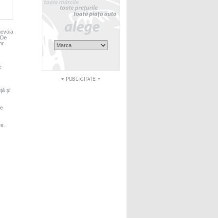
nevoia
. De
nr.
e
ţă şi
le
re.