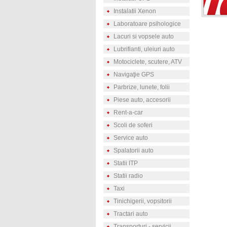
Instalatii Xenon
Laboratoare psihologice
Lacuri si vopsele auto
Lubrifianti, uleiuri auto
Motociclete, scutere, ATV
Navigaţie GPS
Parbrize, lunete, folii
Piese auto, accesorii
Rent-a-car
Scoli de soferi
Service auto
Spalatorii auto
Statii ITP
Statii radio
Taxi
Tinichigerii, vopsitorii
Tractari auto
Transporturi - servicii