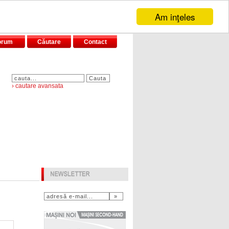
Am inţeles
orum
Căutare
Contact
› cautare avansata