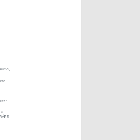
 numai,
ent
acest
E,
VRARE