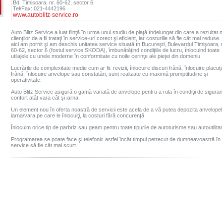
Bd. Timisoara, nr. 60-62, sector 6
Tel/Fax: 021-4442196
www.autoblitz-service.ro
Auto Blitz Service a luat fiinţă în urma unui studiu de piaţă îndelungat din care a rezultat 
clienţilor de a fii trataţi în service-uri corect şi eficient, iar costurille să fie cât mai reduse
aici am pornit şi am deschis unitatea service situată în Bucureşti, Bulevardul Timişoara, 
60-62, sector 6 (fostul service SKODA), îmbunătăţind condiţiile de lucru, înlocuind toate
utilajele cu unele moderne în conformitate cu noile cerinţe ale pieţei din domeniu.
Lucrările de complexitate medie cum ar fii: revizii, înlocuire discuri frână, înlocuire placuţ
frână, înlocuire anvelope sau constatări, sunt realizate cu maximă promptitudine şi
operativitate.
Auto Blitz Service asigură o gamă variată de anvelope pentru a rula în condiţii de siguran
confort atât vara cât şi iarna.
Un element nou în oferta noastră de servicii este acela de a vă putea depozita anvelope
iarna/vara pe care le înlocuiţi, la costuri fără concurenţă.
Înlocuim orice tip de parbriz sau geam pentru toate tipurile de autoturisme sau autoutilita
Programarea se poate face şi telefonic astfel încât timpul petrecut de dumneavoastră în
service să fie cât mai scurt.