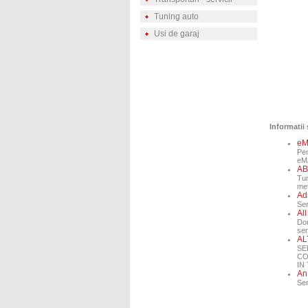
Tuning auto
Usi de garaj
Informatii 
eM
Pen
eMA
AB
Tun
met
Ad
Ser
All
Dor
ser
AL
SE
CO
IN 
An
Ser