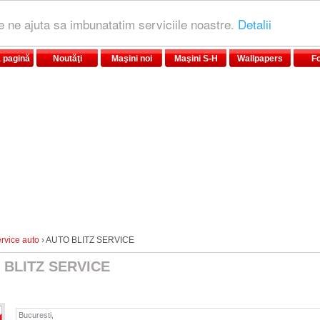
le ne ajuta sa imbunatatim serviciile noastre.
Detalii
 pagină
Noutăţi
Maşini noi
Maşini S-H
Wallpapers
F
rvice auto
› AUTO BLITZ SERVICE
 BLITZ SERVICE
Bucuresti,