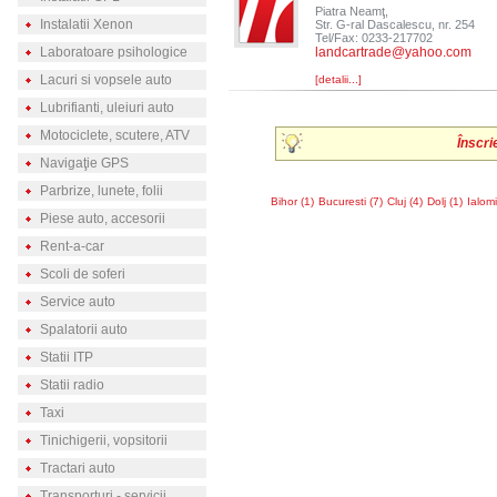
Piatra Neamţ,
Instalatii Xenon
Str. G-ral Dascalescu, nr. 254
Tel/Fax: 0233-217702
Laboratoare psihologice
landcartrade@yahoo.com
Lacuri si vopsele auto
[detalii...]
Lubrifianti, uleiuri auto
Motociclete, scutere, ATV
Înscri
Navigaţie GPS
Parbrize, lunete, folii
Bihor (1)
Bucuresti (7)
Cluj (4)
Dolj (1)
Ialomi
Piese auto, accesorii
Rent-a-car
Scoli de soferi
Service auto
Spalatorii auto
Statii ITP
Statii radio
Taxi
Tinichigerii, vopsitorii
Tractari auto
Transporturi - servicii