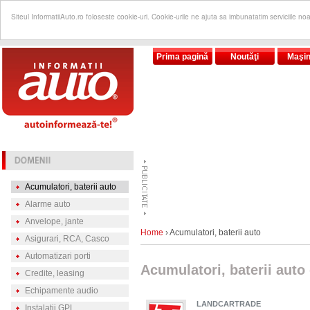
Siteul InformatiiAuto.ro foloseste cookie-uri. Cookie-urile ne ajuta sa imbunatatim serviciile no
Prima pagină
Noutăţi
Maşin
Acumulatori, baterii auto
Alarme auto
Anvelope, jante
Home
› Acumulatori, baterii auto
Asigurari, RCA, Casco
Automatizari porti
Acumulatori, baterii aut
Credite, leasing
Echipamente audio
LANDCARTRADE
Instalatii GPL