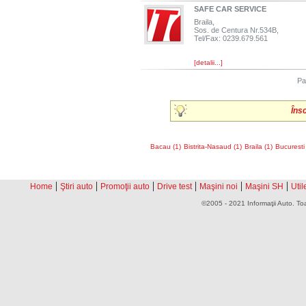
SAFE CAR SERVICE
Braila,
Sos. de Centura Nr.534B,
Tel/Fax: 0239.679.561
[detalii...]
Pa
Îns
Bacau (1)
Bistrita-Nasaud (1)
Braila (1)
Bucuresti 
|
|
|
|
|
|
Home
Ştiri auto
Promoţii auto
Drive test
Maşini noi
Maşini SH
Util
©2005 - 2021 Informaţii Auto. Toa