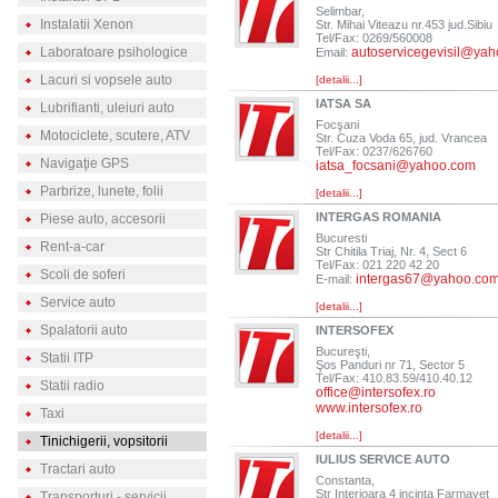
Selimbar,
Instalatii Xenon
Str. Mihai Viteazu nr.453 jud.Sibiu
Tel/Fax: 0269/560008
Laboratoare psihologice
autoservicegevisil@ya
Email:
Lacuri si vopsele auto
[detalii...]
IATSA SA
Lubrifianti, uleiuri auto
Focşani
Motociclete, scutere, ATV
Str. Cuza Voda 65, jud. Vrancea
Tel/Fax: 0237/626760
Navigaţie GPS
iatsa_focsani@yahoo.com
Parbrize, lunete, folii
[detalii...]
INTERGAS ROMANIA
Piese auto, accesorii
Bucuresti
Rent-a-car
Str Chitila Triaj, Nr. 4, Sect 6
Tel/Fax: 021 220 42 20
Scoli de soferi
intergas67@yahoo.co
E-mail:
Service auto
[detalii...]
Spalatorii auto
INTERSOFEX
Bucureşti,
Statii ITP
Şos Panduri nr 71, Sector 5
Tel/Fax: 410.83.59/410.40.12
Statii radio
office@intersofex.ro
www.intersofex.ro
Taxi
[detalii...]
Tinichigerii, vopsitorii
IULIUS SERVICE AUTO
Tractari auto
Constanta,
Str Interioara 4 incinta Farmavet
Transporturi - servicii