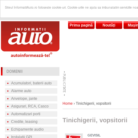
Siteul InformatiiAuto.ro foloseste cookie-uri. Cookie-urile ne ajuta sa imbunatatim serviciile no
Prima pagină
Noutăţi
Maşin
Acumulatori, baterii auto
Alarme auto
Anvelope, jante
Home
› Tinichigerii, vopsitorii
Asigurari, RCA, Casco
Automatizari porti
Tinichigerii, vopsitorii
Credite, leasing
Echipamente audio
GEVISIL
Instalatii GPL