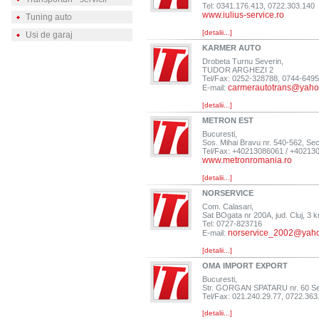
Tel: 0341.176.413, 0722.303.140
www.iulius-service.ro
Tuning auto
[detalii...]
Usi de garaj
KARMER AUTO
Drobeta Turnu Severin,
TUDOR ARGHEZI 2
Tel/Fax: 0252-328788, 0744-649
carmerautotrans@yah
E-mail:
[detalii...]
METRON EST
Bucuresti,
Sos. Mihai Bravu nr. 540-562, Sec
Tel/Fax: +40213086061 / +40213
www.metronromania.ro
[detalii...]
NORSERVICE
Com. Calasari,
Sat BOgata nr 200A, jud. Cluj, 3 
Tel: 0727-823716
norservice_2002@yah
E-mail:
[detalii...]
OMA IMPORT EXPORT
Bucuresti,
Str. GORGAN SPATARU nr. 60 Se
Tel/Fax: 021.240.29.77, 0722.363
[detalii...]