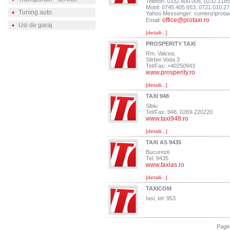
Telefon: 0332.800.008, 0232.218
Mobil: 0745.405.653, 0721.010.2
Tuning auto
Yahoo Messenger:
comenziprota
office@protaxi.ro
Email:
Usi de garaj
[detalii...]
PROSPERITY TAXI
Rm. Valcea,
Stirbei Voda 3
Tel/Fax: +40250943
www.prosperity.ro
[detalii...]
TAXI 948
Sibiu
Tel/Fax: 948, 0269-220220
www.taxi948.ro
[detalii...]
TAXI AS 9435
Bucuresti
Tel: 9435
www.taxias.ro
[detalii...]
TAXICOM
Iasi, tel: 953
Pagi