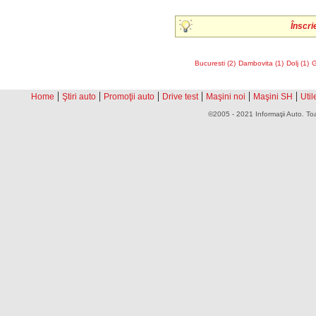
Înscri
Bucuresti (2)
Dambovita (1)
Dolj (1)
G
|
|
|
|
|
|
Home
Ştiri auto
Promoţii auto
Drive test
Maşini noi
Maşini SH
Util
©2005 - 2021 Informaţii Auto. Toa