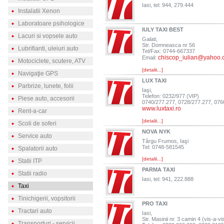
Iasi, tel: 944, 279.444
Instalatii Xenon
Laboratoare psihologice
IULY TAXI BEST
Lacuri si vopsele auto
Galati,
Str. Domneasca nr 56
Lubrifianti, uleiuri auto
Tel/Fax: 0744-667337
chiscop_iulian@yahoo
Email:
Motociclete, scutere, ATV
[detalii...]
Navigaţie GPS
LUX TAXI
Parbrize, lunete, folii
Iaşi,
Telefon: 0232/977 (VIP)
Piese auto, accesorii
0740/277.277, 0728/277.277, 076
www.luxtaxi.ro
Rent-a-car
[detalii...]
Scoli de soferi
NOVA NYK
Service auto
Târgu Frumos, Iaşi
Tel: 0748-581545
Spalatorii auto
[detalii...]
Statii ITP
PARMA TAXI
Statii radio
Iasi, tel: 941, 222.888
Taxi
Tinichigerii, vopsitorii
PRO TAXI
Tractari auto
Iasi,
Str. Masinii nr. 3 camin 4 (vis-a-
Transporturi - servicii