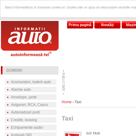
Siteul InformatiiAuto.ro foloseste cookie-uri. Cookie-urile ne ajuta sa imbunatatim serviciile no
Prima pagină
Noutăţi
Maşin
Acumulatori, baterii auto
Alarme auto
Anvelope, jante
Home
› Taxi
Asigurari, RCA, Casco
Automatizari porti
Taxi
Credite, leasing
Echipamente audio
GO TAXI
Instalatii GPL