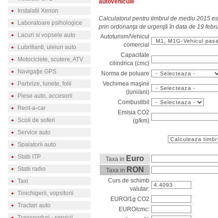
autovehicule
Instalatii Xenon
Calculatorul pentru timbrul de mediu 2015 est
Laboratoare psihologice
prin ordonanţa de urgenţă în data de 19 febr
Lacuri si vopsele auto
Autoturism/Vehicul
comercial
Lubrifianti, uleiuri auto
Capacitate
Motociclete, scutere, ATV
cilindrica (cmc)
Navigaţie GPS
Norma de poluare
Vechimea maşinii
Parbrize, lunete, folii
(luni/ani)
Piese auto, accesorii
Combustibil
Rent-a-car
Emisia CO2
Scoli de soferi
(g/km)
Service auto
Spalatorii auto
Statii ITP
Euro
Taxa in
RON
Statii radio
Taxa in
Curs de schimb
Taxi
valutar:
Tinichigerii, vopsitorii
EURO/1g CO2
Tractari auto
EURO/cmc:
Transporturi - servicii