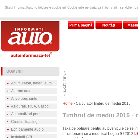
Siteul InformatiiAuto.ro foloseste cookie-uri. Cookie-urile ne ajuta sa imbunatatim serviciile no
Prima pagină
Noutăţi
Maşin
Acumulatori, baterii auto
Alarme auto
Anvelope, jante
Home
› Calculator timbru de mediu 2015
Asigurari, RCA, Casco
Automatizari porti
Timbrul de mediu 2015 - c
Credite, leasing
Taxa pe poluare pentru autovehicule ce se î
Echipamente audio
cf. ordonanţi ce a modificat Legea 9 / 2012
L
Instalatii GPL