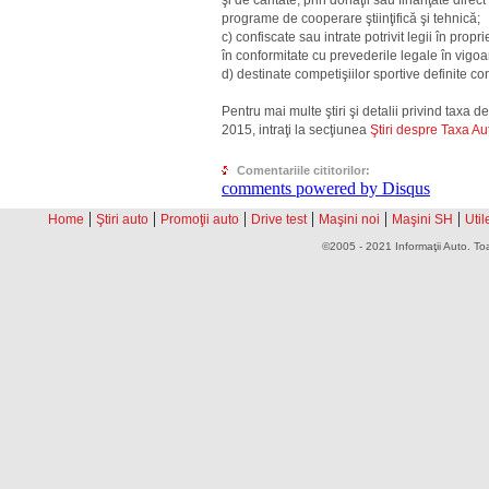
programe de cooperare ştiinţifică şi tehnică;
c) confiscate sau intrate potrivit legii în propri
în conformitate cu prevederile legale în vigoa
d) destinate competişiilor sportive definite c
Pentru mai multe ştiri şi detalii privind taxa
2015, intraţi la secţiunea
Ştiri despre Taxa A
Comentariile cititorilor:
comments powered by
Disqus
|
|
|
|
|
|
Home
Ştiri auto
Promoţii auto
Drive test
Maşini noi
Maşini SH
Util
©2005 - 2021 Informaţii Auto. Toa