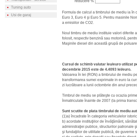
reducere %
Tuning auto
Formula de calcul a timbrului de mediu ia în
Usi de garaj
Euro 3, Euro 4 şi Euro 5. Pentru masinile Non
a emisiilor de CO2.
Noul timbru de mediu instituie valori diferite a
folosit, respectiv benzină sau motorină, pentr
Maşinile diesel din această grupă de poluare 
Cursul de schimb valutar leu/euro utilizat p
decembrie 2015 este de 4.4093 lei/euro.
Valoarea în lei (RON) a timbrului de mediu p
transformarea sumei exprimate in euro la cu
zi lucrătoare a lunii octombrie din anul prece
Timbrul de mediu se plăteşte cu ocazia primei
înmatriculate înainte de 2007 (la prima transcr
Sunt scutite de plata timbrului de mediu au
(1)a) încadrate în categoria vehiculelor istori
b) acordate instituţiilor de învăţământ, sănătat
administraţiei publice, structurilor patronale ş
şi fundaţiilor de utilitate publică, de guverne 
şi de caritate, prin donaţii sau finanţate dir