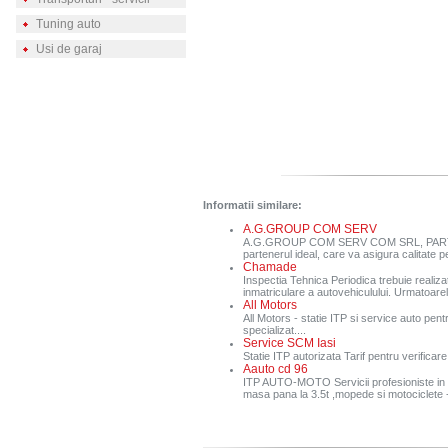
Tuning auto
Usi de garaj
Informatii similare:
A.G.GROUP COM SERV
A.G.GROUP COM SERV COM SRL, PARTE
partenerul ideal, care va asigura calitate pe
Chamade
Inspectia Tehnica Periodica trebuie realizat
inmatriculare a autovehiculului. Urmatoarele
All Motors
All Motors - statie ITP si service auto pent
specializat....
Service SCM Iasi
Statie ITP autorizata Tarif pentru verificare 
Aauto cd 96
ITP AUTO-MOTO Servicii profesioniste in 
masa pana la 3.5t ,mopede si motocicl