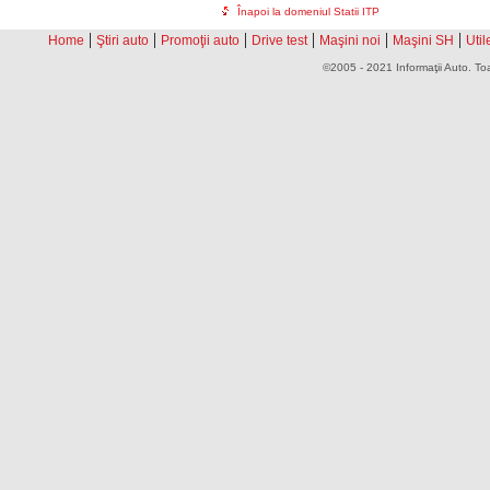
Înapoi la domeniul Statii ITP
|
|
|
|
|
|
Home
Ştiri auto
Promoţii auto
Drive test
Maşini noi
Maşini SH
Util
©2005 - 2021 Informaţii Auto. Toa