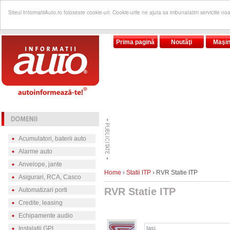
Siteul InformatiiAuto.ro foloseste cookie-uri. Cookie-urile ne ajuta sa imbunatatim serviciile no
Prima pagină
Noutăţi
Maşin
Acumulatori, baterii auto
Alarme auto
Anvelope, jante
Home
›
Statii ITP
› RVR Statie ITP
Asigurari, RCA, Casco
RVR Statie ITP
Automatizari porti
Credite, leasing
Echipamente audio
Instalatii GPL
Iaşi,