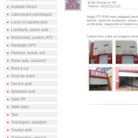
B-dul Socola nr. 44
Telefon: 0232/212.121
Instalatii Xenon
Laboratoare psihologice
Staţia ITP RVR este adaptată pentr
derivă, stand de suspensii, stand d
Lacuri si vopsele auto
verificărilor, diagnosticul maşinii e
Lubrifianti, uleiuri auto
Galerie foto (click pe imagine pent
Motociclete, scutere, ATV
Navigaţie GPS
Parbrize, lunete, folii
Piese auto, accesorii
Rent-a-car
Scoli de soferi
Service auto
Spalatorii auto
Statii ITP
Statii radio
Taxi
Tinichigerii, vopsitorii
Tractari auto
Transporturi - servicii