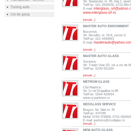
Str. Spatarului, nr. 36, etaj 1, apart
Tel/Fax: 021-2505030, 0722.660.
Tuning auto
interglass_srl@yahoo.
E-mail:
www.interglass-srl.ro
Usi de garaj
[detalii...]
MASTER AUTO ENDOWMENT
Bucuresti,
Str. Nicodim, nr. 26 A, sector 6
Tel/Fax: 021-4440053
masterauto@yahoo.co
E-mail:
[detalii...]
MASTER AUTO GLASS
Suceava,
Str. Traian Vuia 2D, vis a vis de 
Tel/Fax: 0230-551184
[detalii...]
METROM GLASS
Cluj-Napoca,
Str. G-ral Dragalina nr.88
Tel/Fax: 0264-420054
www.cj-parbrize.ro
NEOGLASS SERVICE
Braşov, Str. Sitei nr. 35
Tel/Fax: 470788
Mobil: 0744-376858, 0741-09284
E-mail:
parbrize@zsoltglas.ro
[detalii...]
NEW AUTO GLASS