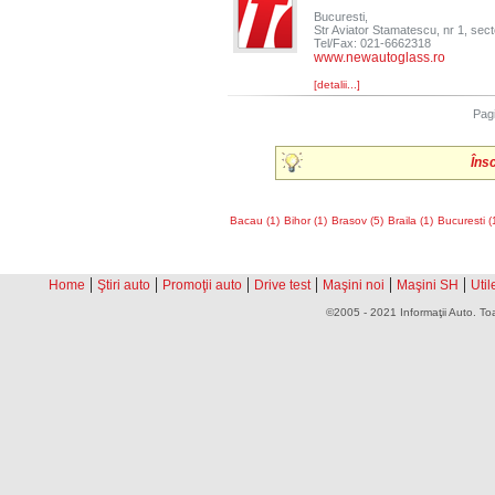
Bucuresti,
Str Aviator Stamatescu, nr 1, sect
Tel/Fax: 021-6662318
www.newautoglass.ro
[detalii...]
Pag
Îns
Bacau (1)
Bihor (1)
Brasov (5)
Braila (1)
Bucuresti (
|
|
|
|
|
|
Home
Ştiri auto
Promoţii auto
Drive test
Maşini noi
Maşini SH
Util
©2005 - 2021 Informaţii Auto. Toa