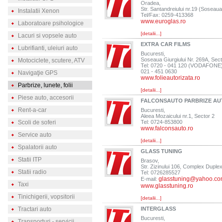
Oradea,
Str. Santandreiului nr.19 (Soseau
Instalatii Xenon
Tel/Fax: 0259-413368
www.euroglas.ro
Laboratoare psihologice
[detalii...]
Lacuri si vopsele auto
EXTRA CAR FILMS
Lubrifianti, uleiuri auto
Bucuresti,
Soseaua Giurgiului Nr. 269A, Sect
Motociclete, scutere, ATV
Tel: 0720 - 041 120 (VODAFONE
021 - 451 0630
Navigaţie GPS
www.folieautorizata.ro
Parbrize, lunete, folii
[detalii...]
Piese auto, accesorii
FALCONSAUTO PARBRIZE AU
Rent-a-car
Bucuresti,
Aleea Mozaicului nr.1, Sector 2
Scoli de soferi
Tel: 0724-853800
www.falconsauto.ro
Service auto
[detalii...]
Spalatorii auto
GLASS TUNING
Statii ITP
Brasov,
Str. Zizinului 106, Complex Duple
Statii radio
Tel: 0726285527
glasstuning@yahoo.c
E-mail:
Taxi
www.glasstuning.ro
Tinichigerii, vopsitorii
[detalii...]
Tractari auto
INTERGLASS
Bucuresti,
Transporturi - servicii