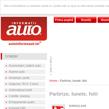
Siteul InformatiiAuto.ro foloseste cookie-uri. Cookie-urile ne ajuta sa imbunatatim serviciile no
Prima pagină
Noutăţi
Maşin
Acumulatori, baterii auto
Alarme auto
Anvelope, jante
Home
› Parbrize, lunete, folii
Asigurari, RCA, Casco
Automatizari porti
Parbrize, lunete, folii
Credite, leasing
Echipamente audio
EUROGLASS
Instalatii GPL