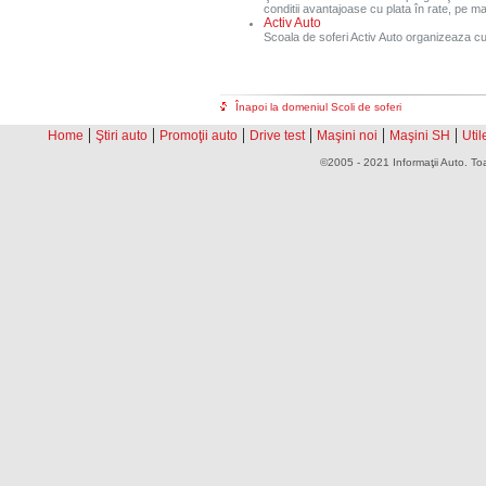
conditii avantajoase cu plata în rate, pe ma
Activ Auto
Scoala de soferi Activ Auto organizeaza curs
Înapoi la domeniul Scoli de soferi
|
|
|
|
|
|
Home
Ştiri auto
Promoţii auto
Drive test
Maşini noi
Maşini SH
Util
©2005 - 2021 Informaţii Auto. Toa