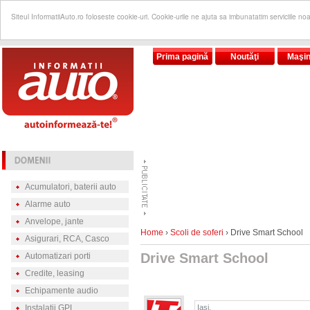
Siteul InformatiiAuto.ro foloseste cookie-uri. Cookie-urile ne ajuta sa imbunatatim serviciile no
Prima pagină
Noutăţi
Maşin
Acumulatori, baterii auto
Alarme auto
Anvelope, jante
Home
›
Scoli de soferi
› Drive Smart School
Asigurari, RCA, Casco
Drive Smart School
Automatizari porti
Credite, leasing
Echipamente audio
Instalatii GPL
Iaşi,