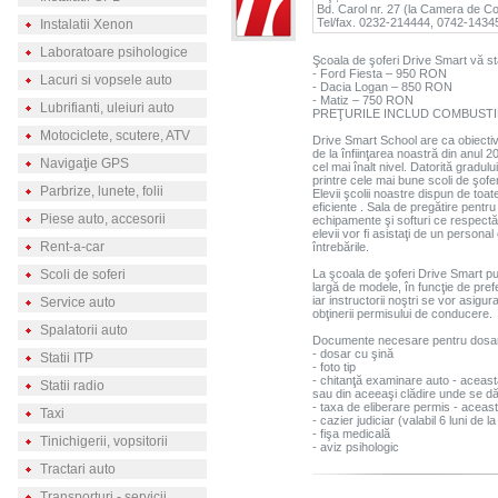
Bd. Carol nr. 27 (la Camera de C
Tel/fax. 0232-214444, 0742-1434
Instalatii Xenon
Laboratoare psihologice
Şcoala de şoferi Drive Smart vă stă
- Ford Fiesta – 950 RON
Lacuri si vopsele auto
- Dacia Logan – 850 RON
- Matiz – 750 RON
Lubrifianti, uleiuri auto
PREŢURILE INCLUD COMBUSTIB
Motociclete, scutere, ATV
Drive Smart School are ca obiectiv
de la înfiinţarea noastră din anul 20
Navigaţie GPS
cel mai înalt nivel. Datorită gradu
printre cele mai bune scoli de şoferi
Parbrize, lunete, folii
Elevii şcolii noastre dispun de toa
eficiente . Sala de pregătire pentr
Piese auto, accesorii
echipamente şi softuri ce respectă
elevii vor fi asistaţi de un personal
Rent-a-car
întrebările.
Scoli de soferi
La şcoala de şoferi Drive Smart pu
largă de modele, în funcţie de pref
iar instructorii noştri se vor asigu
Service auto
obţinerii permisului de conducere.
Spalatorii auto
Documente necesare pentru dosa
- dosar cu şină
Statii ITP
- foto tip
- chitanţă examinare auto - această 
Statii radio
sau din aceeaşi clădire unde se d
- taxa de eliberare permis - acea
Taxi
- cazier judiciar (valabil 6 luni de la
- fişa medicală
Tinichigerii, vopsitorii
- aviz psihologic
Tractari auto
Transporturi - servicii