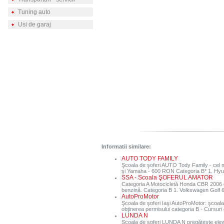
Tuning auto
Usi de garaj
Informatii similare:
AUTO TODY FAMILY
Şcoala de şoferi AUTO Tody Family - cel ma
şi Yamaha - 600 RON Categoria B* 1. Hyun
SSA - Scoala ŞOFERUL AMATOR
Categoria A Motocicletă Honda CBR 2006 de
benzină. Categoria B 1. Volkswagen Golf 6 -
AutoProMotor
Şcoala de şoferi Iaşi AutoProMotor: şcoala
obţinerea permisului categoria B - Cursuri de
LUNDA N
Şcoala de soferi LUNDA N pregăteşte elevi