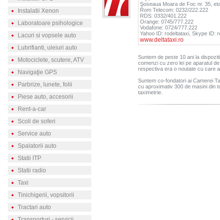
Şoseaua Moara de Foc nr. 35, etaj
Rom Telecom: 0232/222.222
Instalatii Xenon
RDS: 0332/401.222
Orange: 0745/777.222
Laboratoare psihologice
Vodafone: 0724/777.222
Yahoo ID: rodeltataxi, Skype ID: r
Lacuri si vopsele auto
www.deltataxi.ro
Lubrifianti, uleiuri auto
Suntem de peste 10 ani la dispozitia
Motociclete, scutere, ATV
comenzi cu zero lei pe aparatul de
respectiva era o noutate cu care a
Navigaţie GPS
Suntem co-fondatori ai Camerei Tax
Parbrize, lunete, folii
cu aproximativ 300 de masini din to
taximetrie.
Piese auto, accesorii
Rent-a-car
Scoli de soferi
Service auto
Spalatorii auto
Statii ITP
Statii radio
Taxi
Tinichigerii, vopsitorii
Tractari auto
Transporturi - servicii