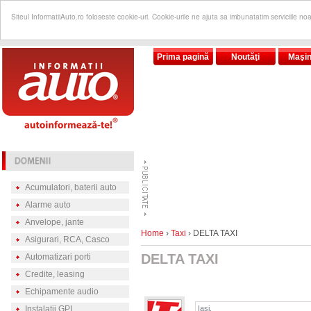
Siteul InformatiiAuto.ro foloseste cookie-uri. Cookie-urile ne ajuta sa imbunatatim serviciile no
Prima pagină
Noutăţi
Maşin
Acumulatori, baterii auto
Alarme auto
Anvelope, jante
Home
›
Taxi
› DELTA TAXI
Asigurari, RCA, Casco
DELTA TAXI
Automatizari porti
Credite, leasing
Echipamente audio
Instalatii GPL
Iaşi,