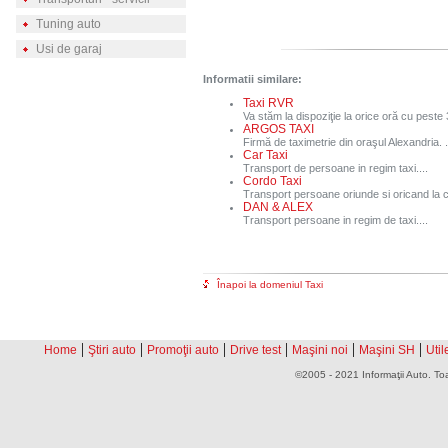
Tuning auto
Usi de garaj
Informatii similare:
Taxi RVR
Va stăm la dispoziţie la orice oră cu peste 3
ARGOS TAXI
Firmă de taximetrie din oraşul Alexandria. .
Car Taxi
Transport de persoane in regim taxi....
Cordo Taxi
Transport persoane oriunde si oricand la ce
DAN & ALEX
Transport persoane in regim de taxi....
Înapoi la domeniul Taxi
|
|
|
|
|
|
Home
Ştiri auto
Promoţii auto
Drive test
Maşini noi
Maşini SH
Util
©2005 - 2021 Informaţii Auto. Toa