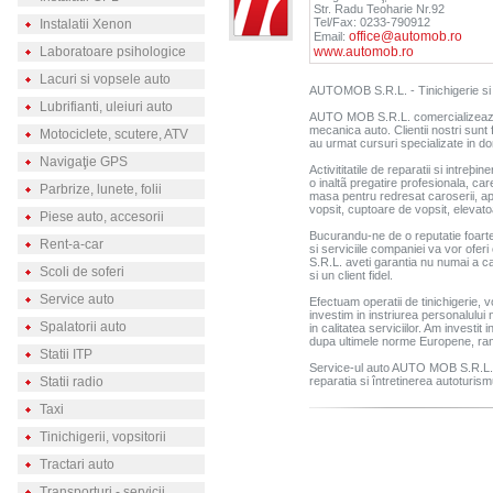
Str. Radu Teoharie Nr.92
Tel/Fax: 0233-790912
Instalatii Xenon
office@automob.ro
Email:
Laboratoare psihologice
www.automob.ro
Lacuri si vopsele auto
AUTOMOB S.R.L. - Tinichigerie si 
Lubrifianti, uleiuri auto
AUTO MOB S.R.L. comercializeaza o 
mecanica auto. Clientii nostri sunt 
Motociclete, scutere, ATV
au urmat cursuri specializate in dom
Navigaţie GPS
Activititatile de reparatii si intre
o inaltã pregatire profesionala, car
Parbrize, lunete, folii
masa pentru redresat caroserii, ap
vopsit, cuptoare de vopsit, elevato
Piese auto, accesorii
Bucurandu-ne de o reputatie foarte 
Rent-a-car
si serviciile companiei va vor ofer
S.R.L. aveti garantia nu numai a cal
Scoli de soferi
si un client fidel.
Service auto
Efectuam operatii de tinichigerie, 
investim in instriurea personalului
Spalatorii auto
in calitatea serviciilor. Am investit
dupa ultimele norme Europene, ram
Statii ITP
Service-ul auto AUTO MOB S.R.L. v
Statii radio
reparatia si întretinerea autoturi
Taxi
Tinichigerii, vopsitorii
Tractari auto
Transporturi - servicii