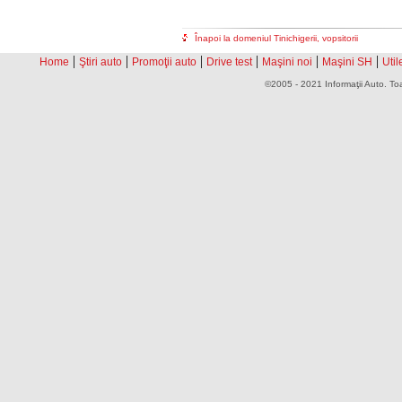
Înapoi la domeniul Tinichigerii, vopsitorii
|
|
|
|
|
|
Home
Ştiri auto
Promoţii auto
Drive test
Maşini noi
Maşini SH
Util
©2005 - 2021 Informaţii Auto. Toa