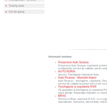
Tuning auto
Usi de garaj
Informatii similare:
Proservice Auto Sorana
Proservice Auto Sorana: vopsitorie şi tinic
următoarele servicii de calitate, pentru toate
AUTO ADRIA
Service Tinichigerie-Vopsitorie Auto...
Auto Picasso - Bismark Impex
Auto Picasso - tinichigerie, vopsitorie. D
servicii de calitate la preturi mici si intr-un
Tinichigerie si vopsitorie RVR
Vă aşteptăm la tinichigeria şi vopsitoria 
mare atenţie. Reparaţia maşinilor cu carose
BRAS
Service-ul Bras, autorizat R.A.R, cu o supr
specializate: mecanica, electricitate, tinichi