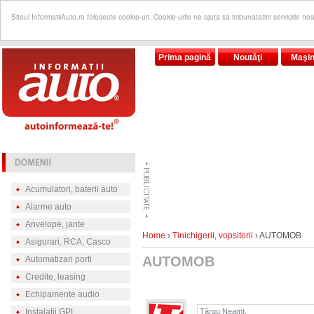
Siteul InformatiiAuto.ro foloseste cookie-uri. Cookie-urile ne ajuta sa imbunatatim serviciile no
Prima pagină
Noutăţi
Maşin
Acumulatori, baterii auto
Alarme auto
Anvelope, jante
Home
›
Tinichigerii, vopsitorii
› AUTOMOB
Asigurari, RCA, Casco
AUTOMOB
Automatizari porti
Credite, leasing
Echipamente audio
Instalatii GPL
Târgu Neamţ,