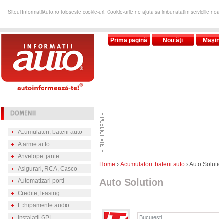
Siteul InformatiiAuto.ro foloseste cookie-uri. Cookie-urile ne ajuta sa imbunatatim serviciile no
Prima pagină
Noutăţi
Maşin
Acumulatori, baterii auto
Alarme auto
Anvelope, jante
Home
›
Acumulatori, baterii auto
› Auto Solut
Asigurari, RCA, Casco
Auto Solution
Automatizari porti
Credite, leasing
Echipamente audio
Instalatii GPL
Bucureşti,