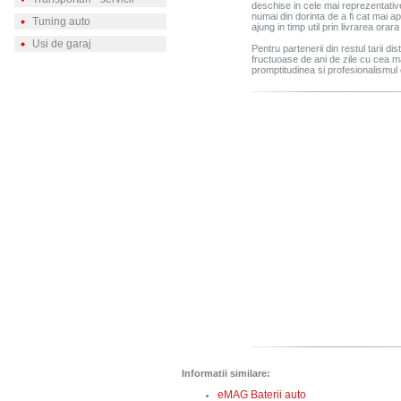
deschise in cele mai reprezentative
numai din dorinta de a fi cat mai apr
Tuning auto
ajung in timp util prin livrarea orar
Usi de garaj
Pentru partenerii din restul tarii d
fructuoase de ani de zile cu cea 
promptitudinea si profesionalismul 
Informatii similare:
eMAG Baterii auto