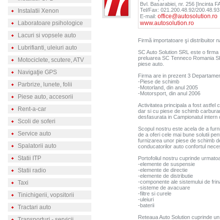
Bvl. Basarabiei, nr. 256 [Incinta FA
Tel/Fax: 021.200.48.92/200.48.93
Instalatii Xenon
office@autosolution.ro
E-mail:
Laboratoare psihologice
www.autosolution.ro
Lacuri si vopsele auto
Firmă importatoare şi distribuitor n
Lubrifianti, uleiuri auto
SC Auto Solution SRL este o firma c
preluarea SC Tenneco Romania SRL 
Motociclete, scutere, ATV
piese auto.
Navigaţie GPS
Firma are in prezent 3 Departament
-Piese de schimb
Parbrize, lunete, folii
-Motorland, din anul 2005
-Motorsport, din anul 2006
Piese auto, accesorii
Activitatea principala a fost astfel
Rent-a-car
dar si cu piese de schimb carburant
desfasurata in Campionatul intern d
Scoli de soferi
Scopul nostru este acela de a furn
Service auto
de a oferi cele mai bune solutii pen
furnizarea unor piese de schimb de
Spalatorii auto
conducatorilor auto confortul nece
Statii ITP
Portofoliul nostru cuprinde urmatoa
-elemente de suspensie
Statii radio
-elemente de directie
-elemente de distributie
-componente ale sistemului de frin
Taxi
-sisteme de avacuare
-filtre si curele
Tinichigerii, vopsitorii
-uleiuri
-baterii
Tractari auto
Reteaua Auto Solution cuprinde un d
Transporturi - servicii