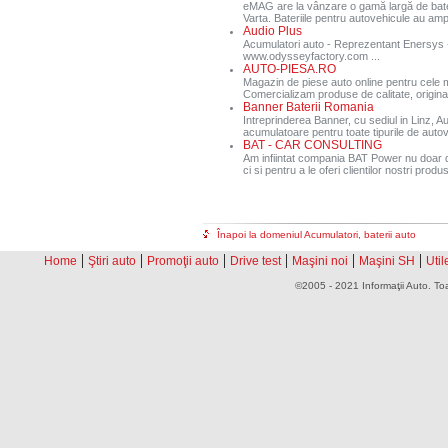
eMAG are la vânzare o gamă largă de bate
Varta. Bateriile pentru autovehicule au ampe
Audio Plus
Acumulatori auto - Reprezentant Enersys
www.odysseyfactory.com ...
AUTO-PIESA.RO
Magazin de piese auto online pentru cele 
Comercializam produse de calitate, original
Banner Baterii Romania
Intreprinderea Banner, cu sediul in Linz, A
acumulatoare pentru toate tipurile de auto
BAT - CAR CONSULTING
Am infiintat compania BAT Power nu doar d
ci si pentru a le oferi clientilor nostri produs
Înapoi la domeniul Acumulatori, baterii auto
|
|
|
|
|
|
Home
Ştiri auto
Promoţii auto
Drive test
Maşini noi
Maşini SH
Util
©2005 - 2021 Informaţii Auto. Toa