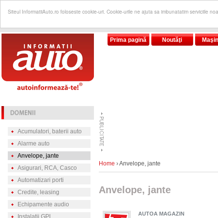
Siteul InformatiiAuto.ro foloseste cookie-uri. Cookie-urile ne ajuta sa imbunatatim serviciile no
Prima pagină
Noutăţi
Maşin
Acumulatori, baterii auto
Alarme auto
Anvelope, jante
Home
› Anvelope, jante
Asigurari, RCA, Casco
Automatizari porti
Anvelope, jante
Credite, leasing
Echipamente audio
AUTOA MAGAZIN
Instalatii GPL