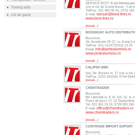
SERVICE ROTI: B-dul Metalurgiei, 
(vis-a-vis de Grand Arena - Carre
Tuning auto
Tel/Fax: 021 460 06 41, 0723 182
vanzari@best-tires.ro
E-mail:
Usi de garaj
www.best-tires.ro
[detalii...]
BOISSIGNY AUTO DISTRIBUT
Bucuresti,
Str. Academiei 35-37, sc.A etaj 6 
Tel/Fax: 021-3124725/311.13.25
info@jantealuminiu.ro
Email:
www.jantealuminiu.ro
[detalii...]
CALIPSO BMC
Iasi, Str. Bucium nr. 17 (vis-a-vi
Tel/Fax: 0232-251539, 0744-564
[detalii...]
CHEMTRADER
Bucuresti,
Bd. Libertatii nr. 8, bl. 115, Sc. A, 
Punct de lucru: Cl. 13 Septembrie 
Tel: 021.361.19.19, 0728.083.290
office@chemtraders.ro
E-mail:
www.chemtraders.ro
[detalii...]
CONTRADE IMPORT EXPORT
Bucuresti,