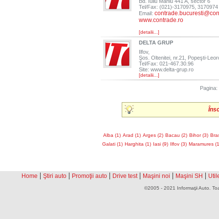
Bd. Iuliu Maniu 441 A, sector 6
Tel/Fax: (021)-3170975, 3170974
contrade.bucuresti@con
Email:
www.contrade.ro
[detalii...]
DELTA GRUP
Ilfov,
Şos. Oltenitei, nr.21, Popeşti-Leor
Tel/Fax: 021-467.30.96
Site: www.delta-grup.ro
[detalii...]
Pagina
Îns
Alba (1)
Arad (1)
Arges (2)
Bacau (2)
Bihor (3)
Bra
Galati (1)
Harghita (1)
Iasi (9)
Ilfov (3)
Maramures (1
|
|
|
|
|
|
Home
Ştiri auto
Promoţii auto
Drive test
Maşini noi
Maşini SH
Util
©2005 - 2021 Informaţii Auto. Toa