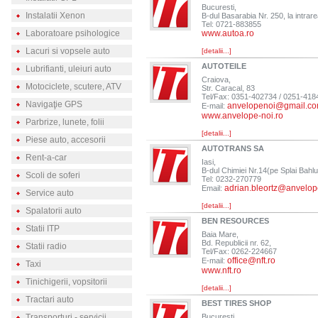
Bucuresti,
Instalatii Xenon
B-dul Basarabia Nr. 250, la intrare
Tel: 0721-883855
Laboratoare psihologice
www.autoa.ro
Lacuri si vopsele auto
[detalii...]
AUTOTEILE
Lubrifianti, uleiuri auto
Craiova,
Motociclete, scutere, ATV
Str. Caracal, 83
Tel/Fax: 0351-402734 / 0251-418
Navigaţie GPS
anvelopenoi@gmail.c
E-mail:
www.anvelope-noi.ro
Parbrize, lunete, folii
[detalii...]
Piese auto, accesorii
AUTOTRANS SA
Rent-a-car
Iasi,
B-dul Chimiei Nr.14(pe Splai Bahl
Scoli de soferi
Tel: 0232-270779
adrian.bleortz@anvelop
Email:
Service auto
[detalii...]
Spalatorii auto
BEN RESOURCES
Statii ITP
Baia Mare,
Bd. Republicii nr. 62,
Statii radio
Tel/Fax: 0262-224667
office@nft.ro
E-mail:
Taxi
www.nft.ro
Tinichigerii, vopsitorii
[detalii...]
Tractari auto
BEST TIRES SHOP
Transporturi - servicii
Bucuresti,